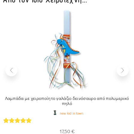
Λαμπάδα με χειροποίητο γαλάζιο δεινόσαυρο από πολυμερικό
πηλό
new kid in town
5
out of 5
17,50
€