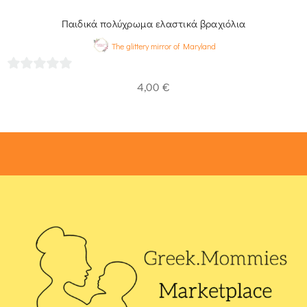
Παιδικά πολύχρωμα ελαστικά βραχιόλια
The glittery mirror of Maryland
0
4,00
€
out
of
5