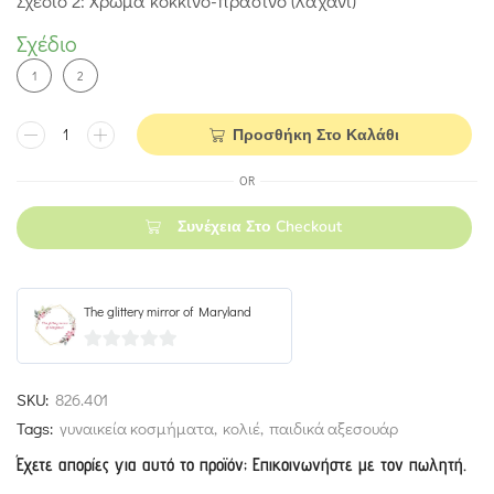
Σχέδιο 2: Χρώμα κόκκινο-πράσινο (λαχανί)
Σχέδιο
1
2
Προσθήκη Στο Καλάθι
OR
Συνέχεια Στο Checkout
The glittery mirror of Maryland
0
out
SKU:
826.401
of
Tags:
γυναικεία κοσμήματα
,
κολιέ
,
παιδικά αξεσουάρ
5
Έχετε απορίες για αυτό το προϊόν; Επικοινωνήστε με τον πωλητή.