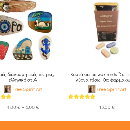
ρές διακοσμητικές πέτρες,
Κουτάκια με wax melts ”Σωτ
ελληνικό στυλ
γύρνα πίσω. Θα φαρμακ
Free Spirit Art
Free Spirit Art
of 5
5
out of 5
4,00
€
–
6,00
€
13,00
€