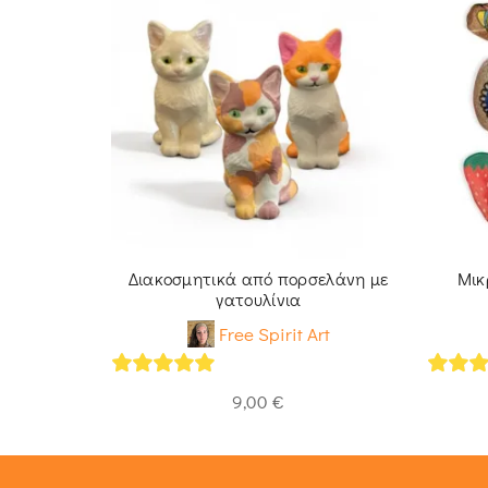
σελάνη με
Διακοσμητικά από πορσελάνη με
Μικ
ικά
γατουλίνια
rt
Free Spirit Art
5
out of 5
5
out 
9,00
€