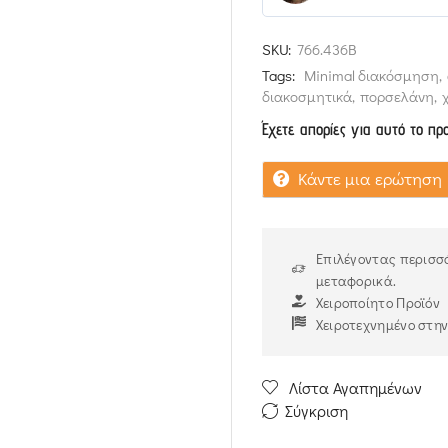
5
out of 5
SKU:
766.436B
Tags:
Minimal διακόσμηση
,
διακοσμητικά
,
πορσελάνη
,
Έχετε απορίες για αυτό το πρ
Κάντε μια ερώτηση
Επιλέγοντας περισσό
μεταφορικά.
Χειροποίητο Προϊόν
Χειροτεχνημένο στη
Λίστα Αγαπημένων
Σύγκριση