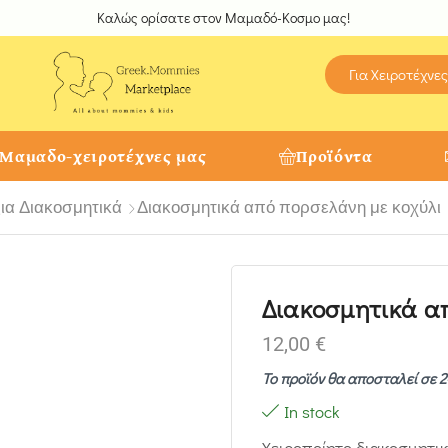
Καλώς ορίσατε στον Μαμαδό-Κοσμο μας!
Για Χειροτέχνες
 Μαμαδο-χειροτέχνες μας
Προϊόντα
ια Διακοσμητικά
Διακοσμητικά από πορσελάνη με κοχύλι
Διακοσμητικά α
12,00
€
Το προϊόν θα αποσταλεί σε 2
In stock
Χειροποίητο διακοσμητι