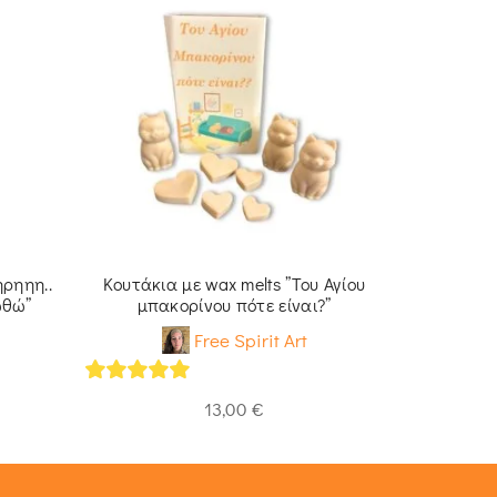
ηρηηη..
Κουτάκια με wax melts ”Του Αγίου
Καμβάς ζωγ
ωθώ”
μπακορίνου πότε είναι?”
Free Spirit Art
5
out of 5
5
out of 
13,00
€