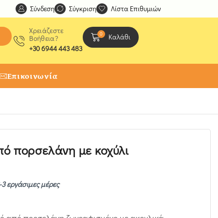
Σύνδεση
Ανακαλύψτε μοναδικές δημιουργίες από τους Χειροτέχ
Σύγκριση
Λίστα Επιθυμιών
Χρειάζεστε
0
Καλάθι
Βοήθεια?
+30 6944 443 483
Επικοινωνία
πό πορσελάνη με κοχύλι
-3 εργάσιμες μέρες
κό από πορσελάνη ζωγραφισμένο με ακρυλικά