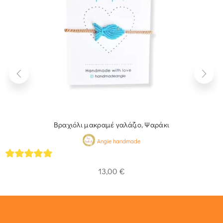
Βραχιόλι μακραμέ γαλάζιο, Ψαράκι
Angie handmade
5
out of 5
13,00
€