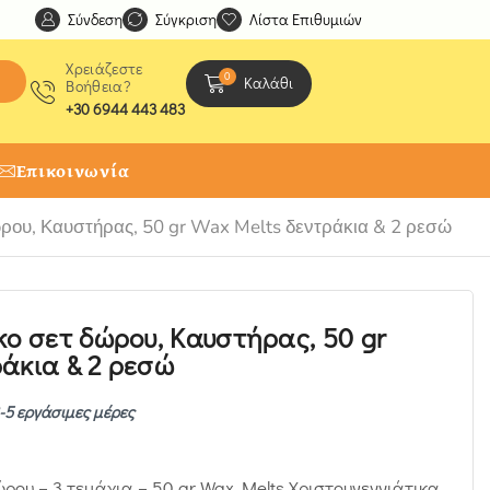
Σύνδεση
Ανακαλύψτε μοναδικές δημιουργίες από τους Χειροτέχ
Σύγκριση
Λίστα Επιθυμιών
Χρειάζεστε
0
Καλάθι
Βοήθεια?
+30 6944 443 483
Επικοινωνία
ώρου, Καυστήρας, 50 gr Wax Melts δεντράκια & 2 ρεσώ
κο σετ δώρου, Καυστήρας, 50 gr
άκια & 2 ρεσώ
-5 εργάσιμες μέρες
ώρου – 3 τεμάχια – 50 gr Wax Melts Χριστουγεννιάτικα