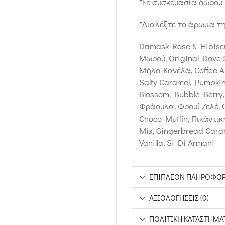
*Σε συσκευασία δώρου
*Διαλέξτε το άρωμα τη
Damask Rose & Hibiscu
Μωρού, Original Dove S
Μήλο-Κανέλα, Coffee Ar
Salty Caramel, Pumpkin
Blossom, Bubble Berry,
Φράουλα, Φρουί Ζελέ, 
Choco Muffin, Πικάντι
Mix, Gingerbread Cara
Vanilla, Si Di Armani
ΕΠΙΠΛΈΟΝ ΠΛΗΡΟΦΟΡ
ΑΞΙΟΛΟΓΉΣΕΙΣ (0)
ΠΟΛΙΤΙΚΉ ΚΑΤΑΣΤΉΜΑ