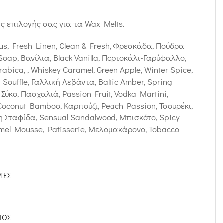
ς επιλογής σας για τα Wax Melts.
s, Fresh Linen, Clean & Fresh, Φρεσκάδα, Πούδρα
oap, Βανίλια, Black Vanilla, Πορτοκάλι-Γαρύφαλλο,
abica, , Whiskey Caramel, Green Apple, Winter Spice,
 Souffle, Γαλλική Λεβάντα, Baltic Amber, Spring
 Σύκο, Πασχαλιά, Passion Fruit, Vodka Martini,
Coconut Bamboo, Καρπούζι, Peach Passion, Τσουρέκι,
κη Σταφίδα, Sensual Sandalwood, Μπισκότο, Spicy
mel Mousse, Patisserie, Μελομακάρονο, Tobacco
ΊΕΣ
ΤΟΣ