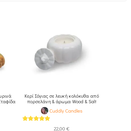
ωρινά
Κερί Σόγιας σε λευκή κολόκυθα από
Διακοσμητ
Σταφίδα
πορσελάνη & άρωμα Wood & Salt
Cuddly Candles
5
out of 5
5
out of 
22,00
€