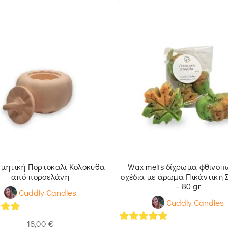
σμητική Πορτοκαλί Κολοκύθα
Wax melts δίχρωμα φθινοπ
από πορσελάνη
σχέδια με άρωμα Πικάντικη 
– 80 gr
Cuddly Candles
Cuddly Candles
of 5
18,00
€