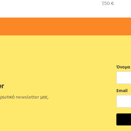
5
out of 5
7,50
€
Όνομα
er
Email
ερωτικό newsletter μας.