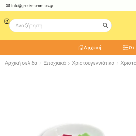
ψτε μοναδικές δημιουργίες από τους Χειροτέχνες μας!
info@greekmommies.gr
Αρχική
Οι
Αρχική σελίδα
Εποχιακά
Χριστουγεννιάτικα
Χριστο