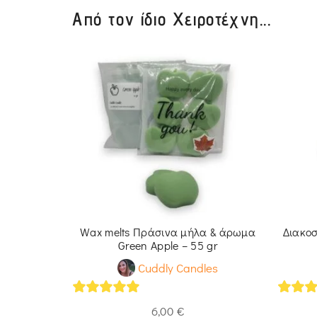
Από τον ίδιο Χειροτέχνη...
 πορτοκαλί
Wax melts Πράσινα μήλα & άρωμα
Διακο
in Souffle
Green Apple – 55 gr
les
Cuddly Candles
5
out of 5
5
out 
6,00
€