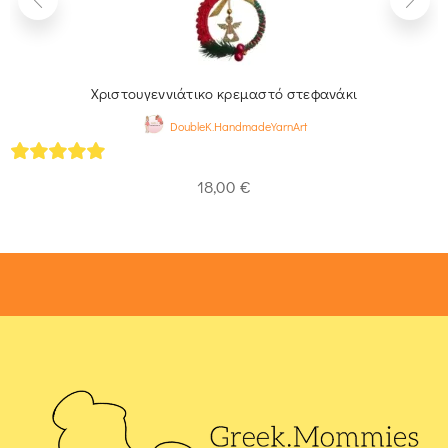
Χριστουγεννιάτικο κρεμαστό στεφανάκι
DoubleK.HandmadeYarnArt
5
out of 5
18,00
€