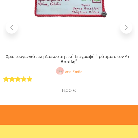
Χριστουγεννιάτικη Διακοσμητική Επιγραφή “Γράμμα στον Αη-
Βασίλη”
Arte Elmiko
5
out of 5
8,00
€