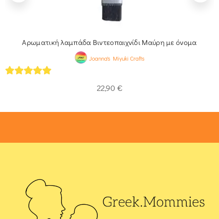
Αρωματική λαμπάδα Βιντεοπαιχνίδι Μαύρη με όνομα
Joanna's Miyuki Crafts
5
out of 5
22,90
€