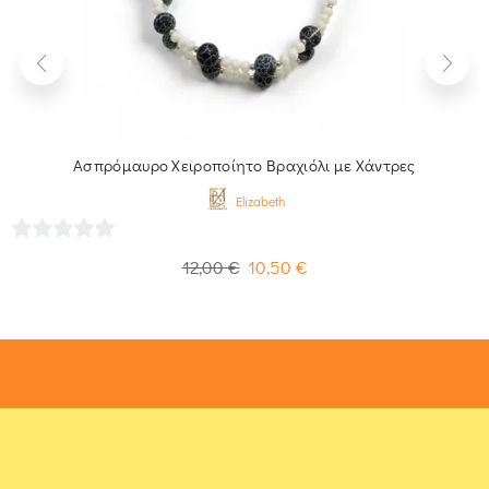
Ασπρόμαυρο Χειροποίητο Βραχιόλι με Χάντρες
Elizabeth
0
12,00
€
10,50
€
out
of
5