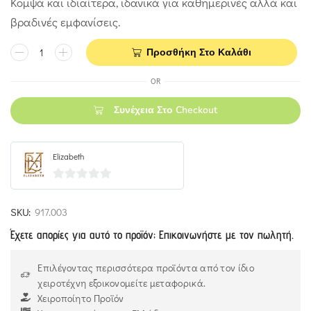
Κομψά και ιδιαίτερα, ιδανικά για καθημερινές αλλά και
βραδινές εμφανίσεις.
Προσθήκη Στο Καλάθι
OR
Συνέχεια Στο Checkout
Elizabeth
0
out
SKU:
917.003
of
Έχετε απορίες για αυτό το προϊόν; Επικοινωνήστε με τον πωλητή.
5
Επιλέγοντας περισσότερα προϊόντα από τον ίδιο
χειροτέχνη εξοικονομείτε μεταφορικά.
Χειροποίητο Προϊόν