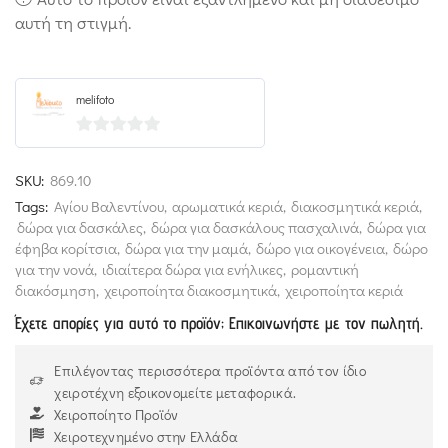
αυτή τη στιγμή.
melifoto
0
out
SKU:
869.10
of
Tags:
Αγίου Βαλεντίνου
,
αρωματικά κεριά
,
διακοσμητικά κεριά
,
5
δώρα για δασκάλες
,
δώρα για δασκάλους πασχαλινά
,
δώρα για
έφηβα κορίτσια
,
δώρα για την μαμά
,
δώρο για οικογένεια
,
δώρο
για την νονά
,
ιδιαίτερα δώρα για ενήλικες
,
ρομαντική
διακόσμηση
,
χειροποίητα διακοσμητικά
,
χειροποίητα κεριά
Έχετε απορίες για αυτό το προϊόν; Επικοινωνήστε με τον πωλητή.
Επιλέγοντας περισσότερα προϊόντα από τον ίδιο
χειροτέχνη εξοικονομείτε μεταφορικά.
Χειροποίητο Προϊόν
Χειροτεχνημένο στην Ελλάδα