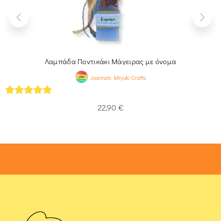
Λαμπάδα Ποντικάκι Μάγειρας με όνομα
Joanna's Miyuki Crafts
5
out of 5
22,90
€