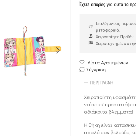
Έχετε απορίες για αυτό το πρ
Επιλέγοντας περισσό
μεταφορικά.
Χειροποίητο Προϊόν
Χειροτεχνημένο στη
Λίστα Αγαπημένων
Σύγκριση
ΠΕΡΙΓΡΑΦΉ
Χειροποίητη υφασμάτιν
ντύσετε/ προστατέψετε
αδιάκριτα βλέμματα!
Η θήκη είναι κατασκε
απαλό σαν βελούδο, κα