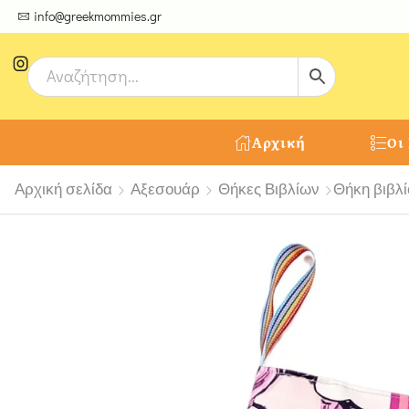
ψτε μοναδικές δημιουργίες από τους Χειροτέχνες μας!
info@greekmommies.gr
Αρχική
Οι
Αρχική σελίδα
Αξεσουάρ
Θήκες Βιβλίων
Θήκη βιβλί