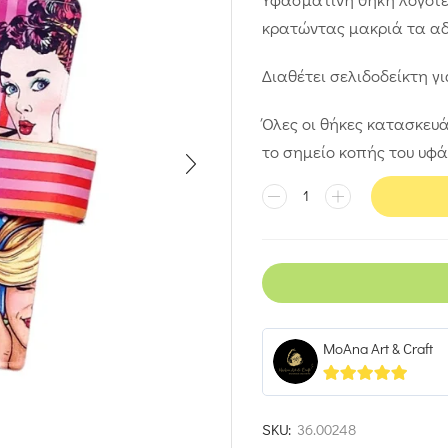
κρατώντας μακριά τα αδ
Διαθέτει σελιδοδείκτη γι
Όλες οι θήκες κατασκευά
το σημείο κοπής του υφ
MoAna Art & Craft
5
out of 5
SKU:
36.00248