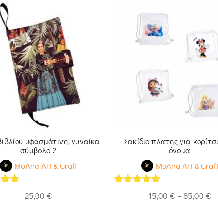
βιβλίου υφασμάτινη, γυναίκα
Σακίδιο πλάτης για κορίτσι
σύμβολο 2
όνομα
MoAna Art & Craft
MoAna Art & Craf
of 5
5
out of 5
25,00
€
15,00
€
–
85,00
€