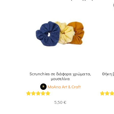
 σχέδια,
Scrunchies σε διάφορα χρώματα,
Θήκη 
μουσελίνα
raft
MoAna Art & Craft
5
out of 5
5
out 
5,50
€