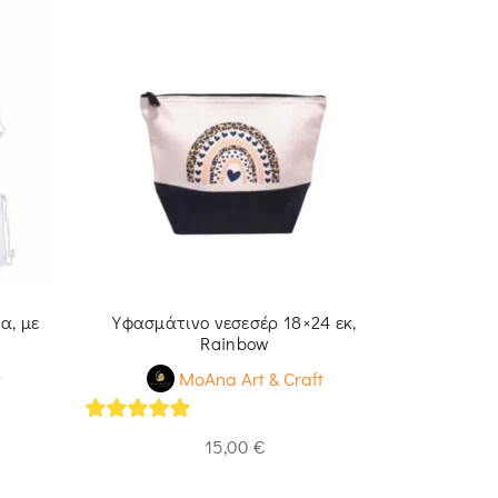
α, με
Υφασμάτινο νεσεσέρ 18×24 εκ,
Θήκη βιβλ
Rainbow
t
MoAna Art & Craft
5
out of 5
5
out of 
15,00
€