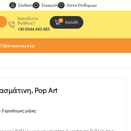
Σύνδεση
Ανακαλύψτε μοναδικές δημιουργίες από τους Χειροτέχ
Σύγκριση
Λίστα Επιθυμιών
Χρειάζεστε
0
Καλάθι
Βοήθεια?
+30 6944 443 483
Επικοινωνία
ασμάτινη, Pop Art
-5 εργάσιμες μέρες
νικού βιβλίου για να ντύσετε όμορφα το βιβλίο σας