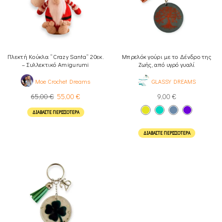
Πλεκτή Κούκλα “Crazy Santa” 20εκ.
Μπρελόκ γούρι με το Δένδρο της
– Συλλεκτικό Amigurumi
Ζωής, από υγρό γυαλί
Moe Crochet Dreams
GLASSY DREAMS
65,00
€
55,00
€
9,00
€
ΔΙΑΒΆΣΤΕ ΠΕΡΙΣΣΌΤΕΡΑ
ΔΙΑΒΆΣΤΕ ΠΕΡΙΣΣΌΤΕΡΑ