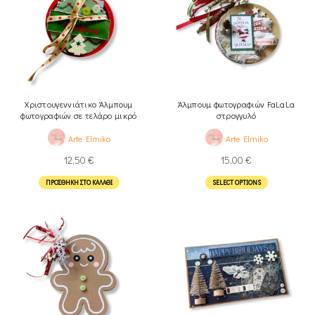
Χριστουγεννιάτικο Άλμπουμ
Άλμπουμ φωτογραφιών FaLaLa
φωτογραφιών σε τελάρο μικρό
στρογγυλό
κόκκινο
Arte Elmiko
Arte Elmiko
12,50
€
15,00
€
ΠΡΟΣΘΉΚΗ ΣΤΟ ΚΑΛΆΘΙ
SELECT OPTIONS