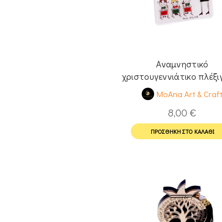
Αναμνηστικό
χριστουγεννιάτικο πλέξι
σουβέρ για δασκάλ
MoAna Art & Craf
8,00
€
ΠΡΟΣΘΉΚΗ ΣΤΟ ΚΑΛΆΘΙ