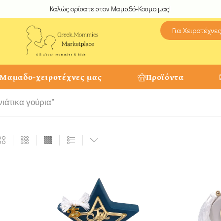
Καλώς ορίσατε στον Μαμαδό-Κοσμο μας!
Για Χειροτέχνε
 Μαμαδο-χειροτέχνες μας
Προϊόντα
νιάτικα γούρια”