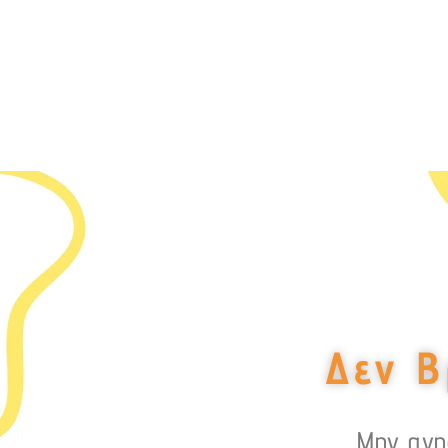
Δεν Β
Μην ανησ