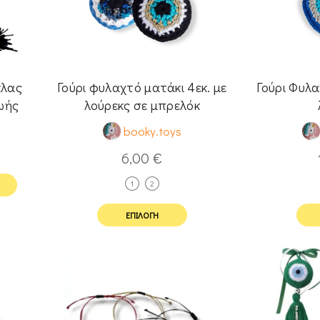
κλας
Γούρι φυλαχτό ματάκι 4εκ. με
Γούρι Φυλα
ωής
λούρεκς σε μπρελόκ
t
booky.toys
6,00
€
1
2
ΕΠΙΛΟΓΉ