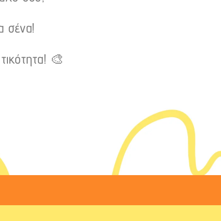
α σένα!
τικότητα! 🎨