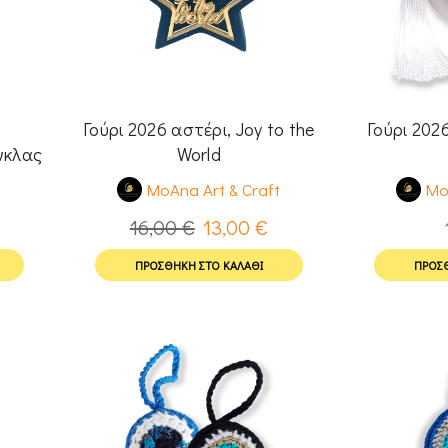
Γούρι 2026 αστέρι, Joy to the
Γούρι 202
γκλας
World
α
t
MoAna Art & Craft
Mo
16,00
€
13,00
€
ΠΡΟΣΘΉΚΗ ΣΤΟ ΚΑΛΆΘΙ
ΠΡΟΣΘ