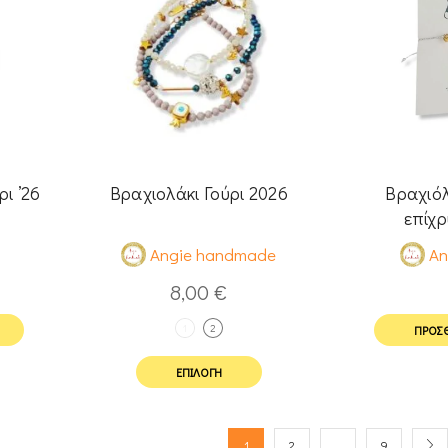
ι ’26
Βραχιολάκι Γούρι 2026
Βραχιόλ
επίχρ
Angie handmade
An
8,00
€
1
2
ΠΡΟΣΘ
ΕΠΙΛΟΓΉ
1
2
…
9