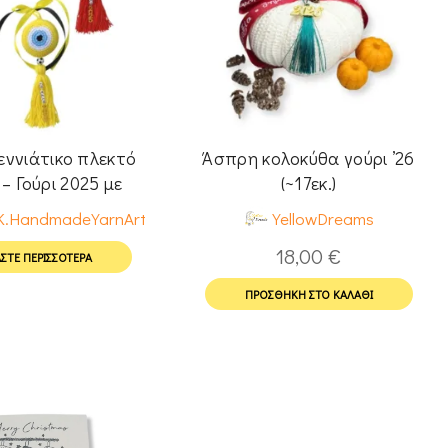
εννιάτικο πλεκτό
Άσπρη κολοκύθα γούρι ’26
– Γούρι 2025 με
(~17εκ.)
ομάδες
K.HandmadeYarnArt
YellowDreams
18,00
€
ΣΤΕ ΠΕΡΙΣΣΌΤΕΡΑ
ΠΡΟΣΘΉΚΗ ΣΤΟ ΚΑΛΆΘΙ