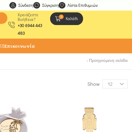
Σύνδεση
Ανακαλύψτε μοναδικές δημιουργίες από τους Χειροτέχ
Σύγκριση
Λίστα Επιθυμιών
Χρειάζεστε
0
ς
Καλάθι
Βοήθεια?
+30 6944 443
483
Επικοινωνία
Προηγούμενη σελίδα
Show