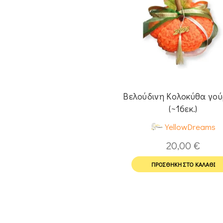
Βελούδινη Κολοκύθα γούρ
(~16εκ.)
YellowDreams
20,00
€
ΠΡΟΣΘΉΚΗ ΣΤΟ ΚΑΛΆΘΙ