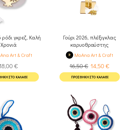
6 ρόδι γκρεζ, Καλή
Γούρι 2026, πλέξιγκλας
Χρονιά
καρυοθραύστης
Ana Art & Craft
MoAna Art & Craft
18,00
€
16,50
€
14,50
€
ΉΚΗ ΣΤΟ ΚΑΛΆΘΙ
ΠΡΟΣΘΉΚΗ ΣΤΟ ΚΑΛΆΘΙ