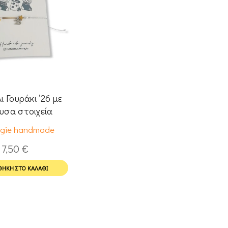
ι Γουράκι ’26 με
υσα στοιχεία
gie handmade
7,50
€
ΉΚΗ ΣΤΟ ΚΑΛΆΘΙ