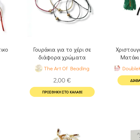
ικο
Γουράκια για το χέρι σε
Χριστουγ
διάφορα χρώματα
Ματάκι 
(ελαχ.4τμχ.)
The Art Of Beading
Double
2,00
€
ΔΙΑΒΆ
ΠΡΟΣΘΉΚΗ ΣΤΟ ΚΑΛΆΘΙ