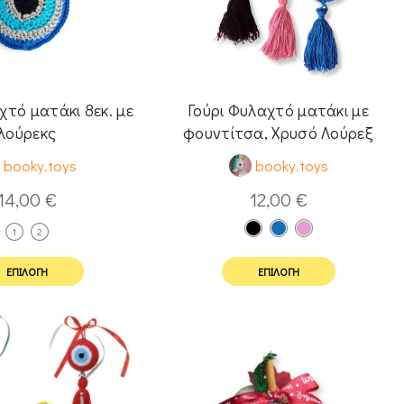
χτό ματάκι 8εκ. με
Γούρι Φυλαχτό ματάκι με
λούρεκς
φουντίτσα, Χρυσό Λούρεξ
(8εκ.)
booky.toys
booky.toys
14,00
€
12,00
€
1
2
ΕΠΙΛΟΓΉ
ΕΠΙΛΟΓΉ