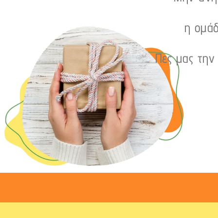
η ομάδ
Πες μας την