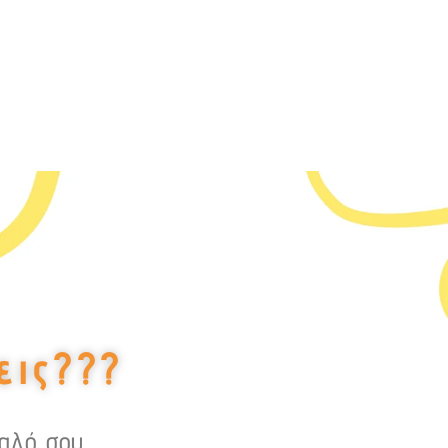
εις???
υαλό σου,