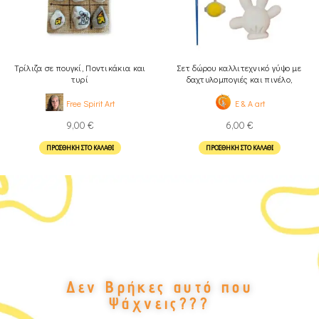
Τρίλιζα σε πουγκί, Ποντικάκια και
Σετ δώρου καλλιτεχνικό γύψο με
τυρί
δαχτυλομπογιές και πινέλο,
Ποντίκι
Free Spirit Art
E & A art
9,00
€
6,00
€
ΠΡΟΣΘΉΚΗ ΣΤΟ ΚΑΛΆΘΙ
ΠΡΟΣΘΉΚΗ ΣΤΟ ΚΑΛΆΘΙ
Δεν Βρήκες αυτό που
Ψάχνεις???