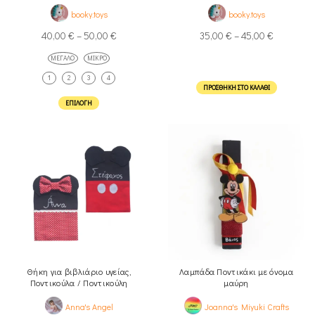
booky.toys
booky.toys
40,00
€
–
50,00
€
35,00
€
–
45,00
€
ΜΕΓΆΛΟ
ΜΙΚΡΌ
1
2
3
4
ΠΡΟΣΘΉΚΗ ΣΤΟ ΚΑΛΆΘΙ
ΕΠΙΛΟΓΉ
Θήκη για βιβλιάριο υγείας,
Λαμπάδα Ποντικάκι με όνομα
Ποντικούλα / Ποντικούλη
μαύρη
Anna's Angel
Joanna's Miyuki Crafts