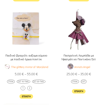
Παιδικό βραχιόλι αυξομειούμενο
Πασχαλινή Λαμπάδα με
με παιδικό ήρωα ποντίκι
Υφασμάτινο Ποντικάκι/Σετ
The glittery mirror of Maryland
Anna's Angel
5,00
€
–
55,00
€
25,00
€
–
35,00
€
1ΤΕΜ.
ΣΕΤ 10 ΤΜΧ.
ΣΕΤ 20 ΤΜΧ.
1ΤΕΜ.
ΣΕΤ
1
2
ΕΠΙΛΟΓΉ
ΕΠΙΛΟΓΉ