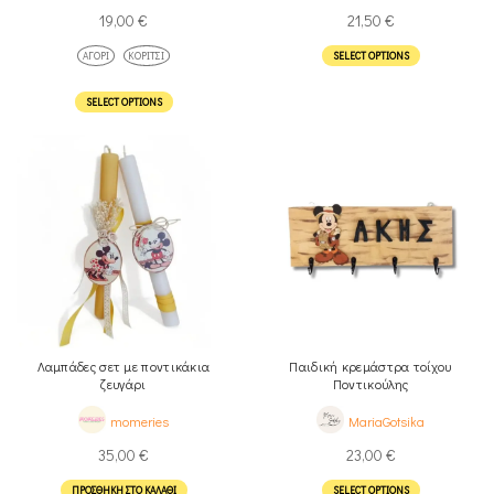
19,00
€
21,50
€
ΑΓΌΡΙ
ΚΟΡΊΤΣΙ
SELECT OPTIONS
SELECT OPTIONS
Λαμπάδες σετ με ποντικάκια
Παιδική κρεμάστρα τοίχου
ζευγάρι
Ποντικούλης
momeries
MariaGotsika
35,00
€
23,00
€
ΠΡΟΣΘΉΚΗ ΣΤΟ ΚΑΛΆΘΙ
SELECT OPTIONS