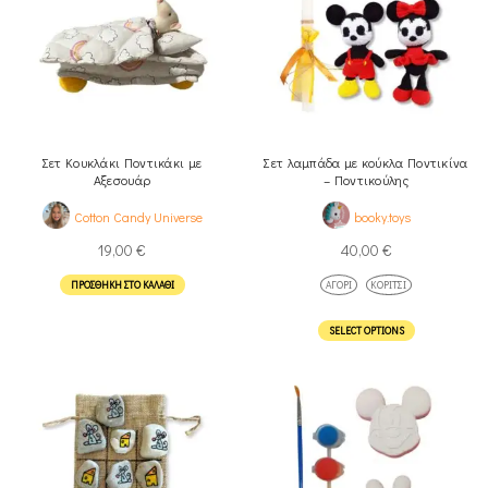
Σετ Κουκλάκι Ποντικάκι με
Σετ λαμπάδα με κούκλα Ποντικίνα
Αξεσουάρ
– Ποντικούλης
Cotton Candy Universe
booky.toys
19,00
€
40,00
€
ΠΡΟΣΘΉΚΗ ΣΤΟ ΚΑΛΆΘΙ
ΑΓΌΡΙ
ΚΟΡΊΤΣΙ
SELECT OPTIONS