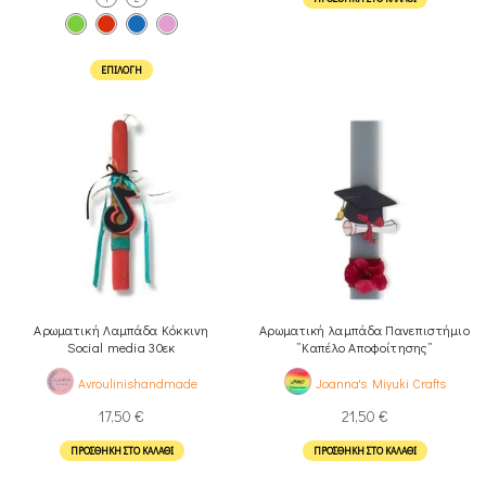
ΕΠΙΛΟΓΉ
Αρωματική Λαμπάδα Κόκκινη
Αρωματική λαμπάδα Πανεπιστήμιο
Social media 30εκ
”Καπέλο Αποφοίτησης”
Avroulinishandmade
Joanna's Miyuki Crafts
17,50
€
21,50
€
ΠΡΟΣΘΉΚΗ ΣΤΟ ΚΑΛΆΘΙ
ΠΡΟΣΘΉΚΗ ΣΤΟ ΚΑΛΆΘΙ