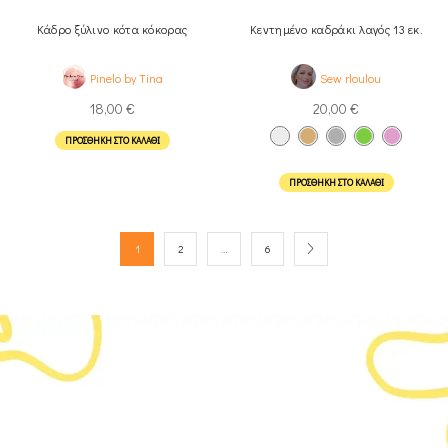
Κάδρο ξύλινο κότα κόκορας
Κεντημένο καδράκι λαγός 13 εκ.
Pinelo by Tina
Sew rloulou
18,00
€
20,00
€
ΠΡΟΣΘΉΚΗ ΣΤΟ ΚΑΛΆΘΙ
ΠΡΟΣΘΉΚΗ ΣΤΟ ΚΑΛΆΘΙ
1
2
…
6