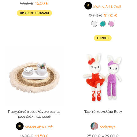
19,50
€
16,00
€
MoAna Art & Craft
ΠΡΟΣΘΉΚΗ ΣΤΟ ΚΑΛΆΘΙ
12,00
€
10,00
€
ΕΠΙΛΟΓΉ
Πασχαλινό πορσελάνινο σετ με
Πλεκτό κουνελάκι Rosy
κουνελάκι και ρεσώ
MoAna Art & Craft
booky.toys
16,00
€
14,50
€
25,00
€
–
29,00
€