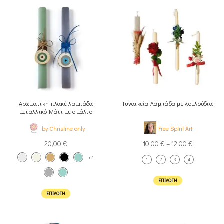
Αρωματική πλακέ λαμπάδα
Γυναικεία Λαμπάδα με λουλούδια
μεταλλικό Μάτι με σμάλτο
by Christine only
Free Spirit Art
20,00
€
10,00
€
–
12,00
€
+1
1
2
3
4
ΕΠΙΛΟΓΉ
ΕΠΙΛΟΓΉ