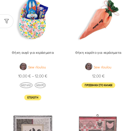
Θήκη αυγό για κεράσματα
Θήκη καρότο για κεράσματα
Sew rloulou
Sew rloulou
10,00
€
–
12,00
€
12,00
€
ΜΕΓΆΛΟ
ΜΙΚΡΌ
ΠΡΟΣΘΉΚΗ ΣΤΟ ΚΑΛΆΘΙ
ΕΠΙΛΟΓΉ