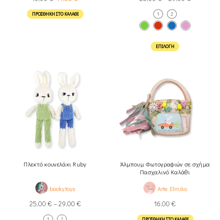
ΠΡΟΣΘΉΚΗ ΣΤΟ ΚΑΛΆΘΙ
1
2
ΕΠΙΛΟΓΉ
Πλεκτό κουνελάκι Ruby
Άλμπουμ Φωτογραφιών σε σχήμα
Πασχαλινό Καλάθι
booky.toys
Arte Elmiko
25,00
€
–
29,00
€
16,00
€
1
2
ΠΡΟΣΘΉΚΗ ΣΤΟ ΚΑΛΆΘΙ