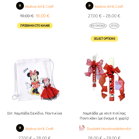
MoAna Art & Craft
MoAna Art & Craft
19,00
€
18,00
€
27,00
€
–
28,00
€
ΠΡΟΣΘΉΚΗ ΣΤΟ ΚΑΛΆΘΙ
ΜΕ ΌΝΟΜΑ
ΑΠΛΌ
SELECT OPTIONS
Σετ Λαμπάδα Σακίδιο, Ποντικίνα
Λαμπάδα με κλιπ πιπίλας
Ποντικάκι (με όνομα ή χωρίς)
MoAna Art & Craft
DoubleK.HandmadeYarnArt
27,00
€
–
28,00
€
28,00
€
–
29,00
€