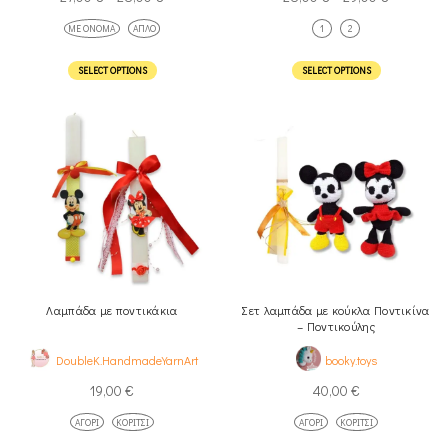
ΜΕ ΌΝΟΜΑ
ΑΠΛΌ
1
2
SELECT OPTIONS
SELECT OPTIONS
Λαμπάδα με ποντικάκια
Σετ λαμπάδα με κούκλα Ποντικίνα
– Ποντικούλης
DoubleK.HandmadeYarnArt
booky.toys
19,00
€
40,00
€
ΑΓΌΡΙ
ΚΟΡΊΤΣΙ
ΑΓΌΡΙ
ΚΟΡΊΤΣΙ