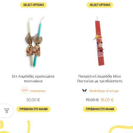
SELECT OPTIONS
SELECT OPTIONS
Σετ Λαμπάδες ερωτευμένα
Πασχαλινή λαμπάδα Μίνυ
ποντικάκια
Ποντικίνα με τρισδιάστατη
φιγούρα
momeries
Workshop of wings
30,00
€
19,00
€
16,00
€
ΠΡΟΣΘΉΚΗ ΣΤΟ ΚΑΛΆΘΙ
ΠΡΟΣΘΉΚΗ ΣΤΟ ΚΑΛΆΘΙ