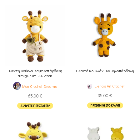
Πλεκτή κούκλα Καμηλοπάρδαλη
Πλεκτό Κουκλάκι Καμηλοπάρδαλη
amigurumi 24-25εκ
Elena's Art Crochet
Moe Crochet Dreams
35,00
€
65,00
€
ΠΡΟΣΘΉΚΗ ΣΤΟ ΚΑΛΆΘΙ
ΔΙΑΒΆΣΤΕ ΠΕΡΙΣΣΌΤΕΡΑ