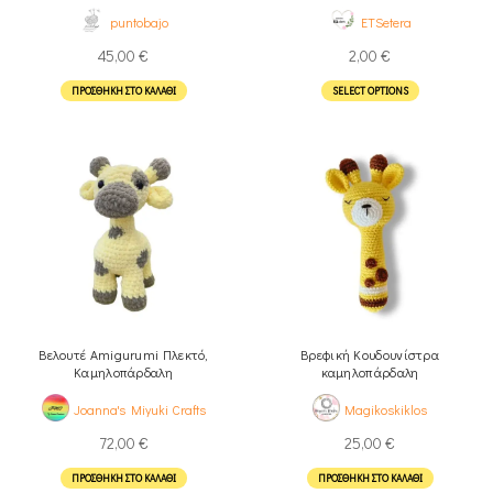
puntobajo
ETSetera
45,00
€
2,00
€
ΠΡΟΣΘΉΚΗ ΣΤΟ ΚΑΛΆΘΙ
SELECT OPTIONS
Βελουτέ Amigurumi Πλεκτό,
Βρεφική Κουδουνίστρα
Καμηλοπάρδαλη
καμηλοπάρδαλη
Joanna's Miyuki Crafts
Magikoskiklos
72,00
€
25,00
€
ΠΡΟΣΘΉΚΗ ΣΤΟ ΚΑΛΆΘΙ
ΠΡΟΣΘΉΚΗ ΣΤΟ ΚΑΛΆΘΙ