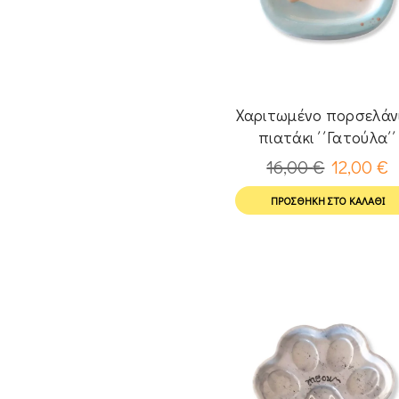
Χαριτωμένο πορσελάν
πιατάκι ΄΄Γατούλα΄΄
16,00
€
12,00
€
ΠΡΟΣΘΉΚΗ ΣΤΟ ΚΑΛΆΘΙ