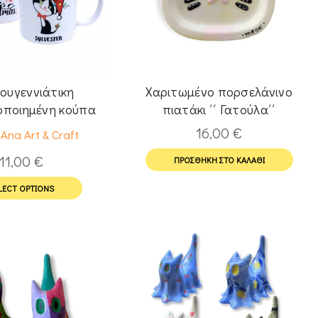
ουγεννιάτικη
Χαριτωμένο πορσελάνινο
ποιημένη κούπα
πιατάκι ΄΄ Γατούλα΄΄
Γατάκι
16,00
€
Ana Art & Craft
11,00
€
ΠΡΟΣΘΉΚΗ ΣΤΟ ΚΑΛΆΘΙ
LECT OPTIONS