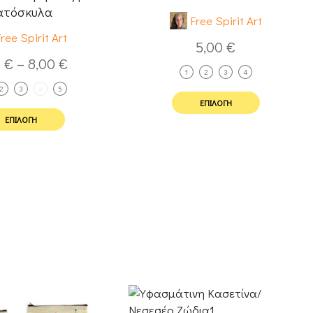
ατόσκυλα
Free Spirit Art
ree Spirit Art
5,00
€
0
€
–
8,00
€
1
2
3
4
2
3
4
5
ΕΠΙΛΟΓΉ
ΕΠΙΛΟΓΉ