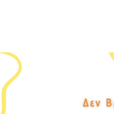
Δεν Β