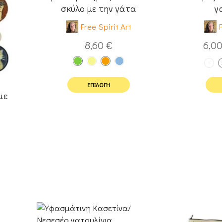
σκύλο με την γάτα
γ
Free Spirit Art
F
8,60
€
6,0
1
ΕΠΙΛΟΓΉ
με