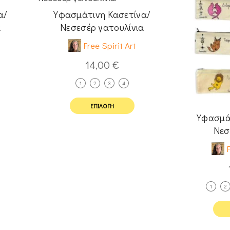
α/
Υφασμάτινη Κασετίνα/
α
Νεσεσέρ γατουλίνια
Free Spirit Art
14,00
€
1
2
3
4
ΕΠΙΛΟΓΉ
Υφασμά
Νεσ
F
1
2