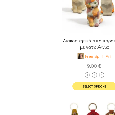
Διακοσμητικά από πορσ
με γατουλίνια
Free Spirit Art
9,00
€
1
2
3
SELECT OPTIONS