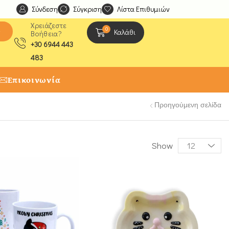
Σύνδεση
Ανακαλύψτε μοναδικές δημιουργίες από τους Χειροτέχ
Σύγκριση
Λίστα Επιθυμιών
Χρειάζεστε
0
ς
Καλάθι
Βοήθεια?
+30 6944 443
483
Επικοινωνία
Προηγούμενη σελίδα
Show