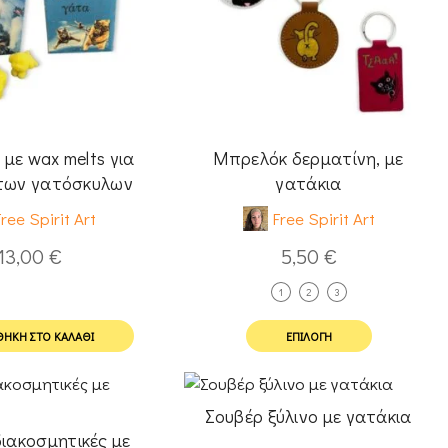
 με wax melts για
Μπρελόκ δερματίνη, με
 των γατόσκυλων
γατάκια
ree Spirit Art
Free Spirit Art
13,00
€
5,50
€
1
2
3
ΉΚΗ ΣΤΟ ΚΑΛΆΘΙ
ΕΠΙΛΟΓΉ
Σουβέρ ξύλινο με γατάκια
ιακοσμητικές με