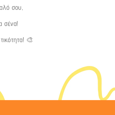
υαλό σου,
α σένα!
τικότητα! 🎨