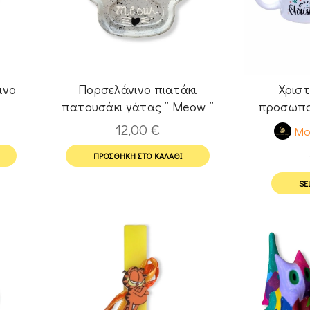
ινο
Πορσελάνινο πιατάκι
Χριστ
πατουσάκι γάτας ” Meow ”
προσωπο
12,00
€
Mo
ΠΡΟΣΘΉΚΗ ΣΤΟ ΚΑΛΆΘΙ
SE