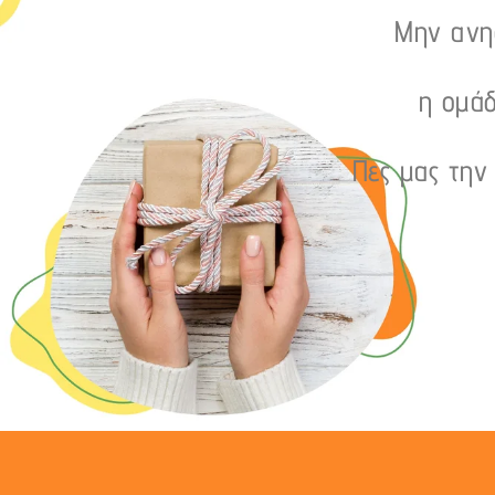
Μην ανησ
η ομάδ
Πες μας την