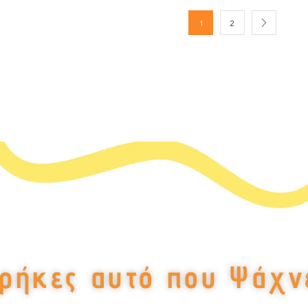
1
2
ρήκες αυτό που Ψάχν