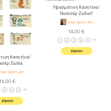
Υφασμάτινη Κασετίνα/
Νεσεσέρ Ζώδια1
Free Spirit Art
14,00
€
+1
1
2
3
4
5
ΕΠΙΛΟΓΉ
τινη Κασετίνα/
εσέρ Ζώδια
ree Spirit Art
14,00
€
+1
3
4
5
ΕΠΙΛΟΓΉ