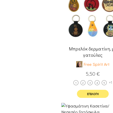
Μπρελόκ δερματίνη, 
γατούλες
Free Spirit Art
5,50
€
+1
1
2
3
4
5
ΕΠΙΛΟΓΉ