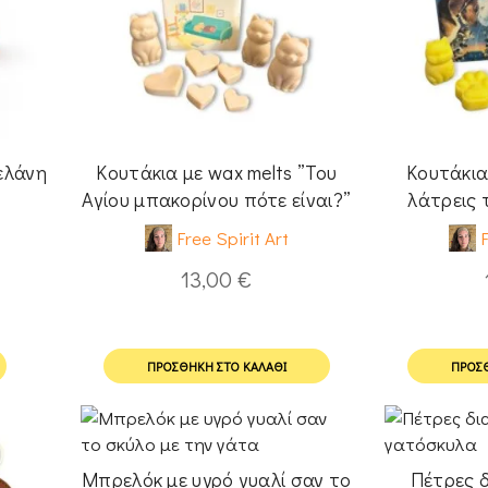
ελάνη
Κουτάκια με wax melts ”Του
Κουτάκια
Αγίου μπακορίνου πότε είναι?”
λάτρεις
Free Spirit Art
F
13,00
€
ΠΡΟΣΘΉΚΗ ΣΤΟ ΚΑΛΆΘΙ
ΠΡΟΣΘ
Μπρελόκ με υγρό γυαλί σαν το
Πέτρες δ