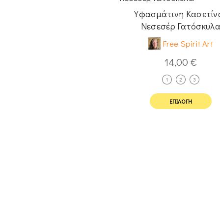
Υφασμάτινη Κασετίν
Νεσεσέρ Γατόσκυλ
Free Spirit Art
14,00
€
1
2
3
ΕΠΙΛΟΓΉ