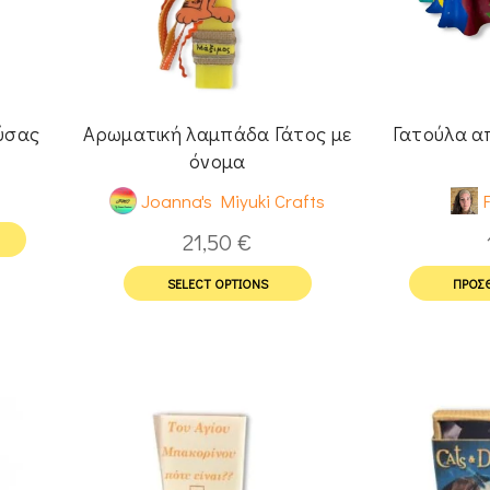
ύσας
Αρωματική λαμπάδα Γάτος με
Γατούλα α
όνομα
Joanna's Miyuki Crafts
F
21,50
€
SELECT OPTIONS
ΠΡΟΣΘ