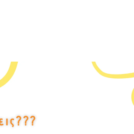
εις???