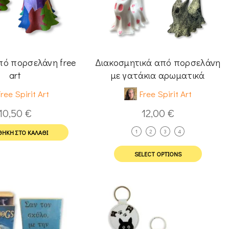
πό πορσελάνη free
Διακοσμητικά από πορσελάνη
art
με γατάκια αρωματικά
ree Spirit Art
Free Spirit Art
10,50
€
12,00
€
1
2
3
4
ΉΚΗ ΣΤΟ ΚΑΛΆΘΙ
SELECT OPTIONS