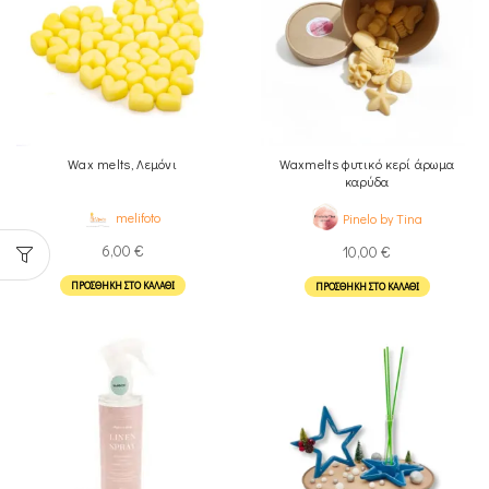
Wax melts, Λεμόνι
Waxmelts φυτικό κερί άρωμα
καρύδα
melifoto
Pinelo by Tina
6,00
€
10,00
€
ΠΡΟΣΘΉΚΗ ΣΤΟ ΚΑΛΆΘΙ
ΠΡΟΣΘΉΚΗ ΣΤΟ ΚΑΛΆΘΙ