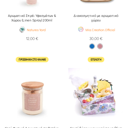
Αρωματικό Σπρέι Υφασμάτων &
Διακοσμητικό με αρωματικό
Χώρου (Linen Spray) 200ml
χώρου
Natures Yard
Mia.Creation.Official
12,00
€
30,00
€
ΠΡΟΣΘΉΚΗ ΣΤΟ ΚΑΛΆΘΙ
ΕΠΙΛΟΓΉ
Κερί Φυτικό Αρωματικό σε Ποτήρι
Κουτί δώρου για γυναίκες με θέμα