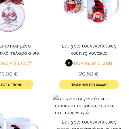
ωποποιημένο
Σετ χριστουγεννιάτικες
ικό τελαράκι για
κούπες νανάκια
πού & τη γιαγιά
Ana Art & Craft
MoAna Art & Craft
12,00
€
20,50
€
LECT OPTIONS
ΠΡΟΣΘΉΚΗ ΣΤΟ ΚΑΛΆΘΙ
Σετ χριστουγεννιάτικες
προσωποποιημένες κούπες