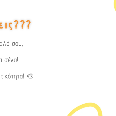
εις???
υαλό σου,
α σένα!
τικότητα! 🎨