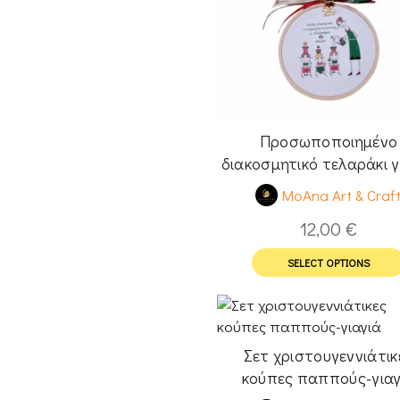
Προσωποποιημένο
διακοσμητικό τελαράκι γ
δασκάλα Νο1
MoAna Art & Craf
12,00
€
SELECT OPTIONS
Σετ χριστουγεννιάτικ
κούπες παππούς-γιαγ