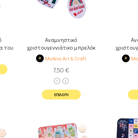
ό
Αναμνηστικό
Αν
α του
χριστουγεννιάτικο μπρελόκ
χριστουγ
πλέξιγκλας μπρελόκ για
μαγνητάκ
MoAna Art & Craft
Mo
δασκάλους
7,50
€
1
2
ΕΠΙΛΟΓΉ