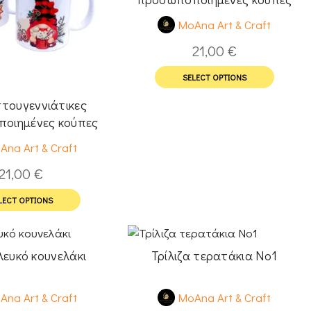
παππούς-γιαγιά
MoAna Art & Craft
21,00
€
SELECT OPTIONS
στουγεννιάτικες
οιημένες κούπες
νανάκια
Ana Art & Craft
21,00
€
LECT OPTIONS
 λευκό κουνελάκι
Τρίλιζα τερατάκια No1
Ana Art & Craft
MoAna Art & Craft