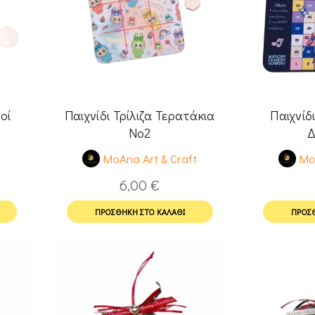
οί
Παιχνίδι Τρίλιζα Τερατάκια
Παιχνίδ
No2
Δ
t
MoAna Art & Craft
Mo
6,00
€
ΠΡΟΣΘΉΚΗ ΣΤΟ ΚΑΛΆΘΙ
ΠΡΟΣΘ