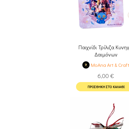
Παιχνίδι Τρίλιζα Κυνηγ
Δαιμόνων
MoAna Art & Craf
6,00
€
ΠΡΟΣΘΉΚΗ ΣΤΟ ΚΑΛΆΘΙ