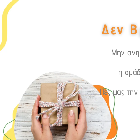
Δεν Β
Μην ανησ
η ομάδ
Πες μας την