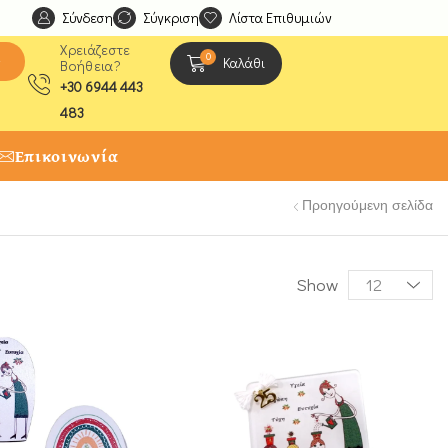
Σύνδεση
Ανακαλύψτε μοναδικές δημιουργίες από τους Χειροτέχ
Σύγκριση
Λίστα Επιθυμιών
Χρειάζεστε
0
ς
Καλάθι
Βοήθεια?
+30 6944 443
483
Επικοινωνία
Προηγούμενη σελίδα
Show