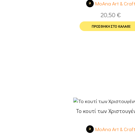
MoAna Art & Craf
20,50
€
ΠΡΟΣΘΉΚΗ ΣΤΟ ΚΑΛΆΘΙ
Το κουτί των Χριστουγ
MoAna Art & Craf