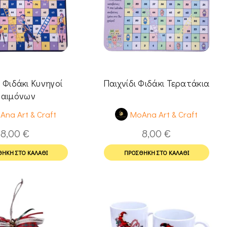
ι Φιδάκι Κυνηγοί
Παιχνίδι Φιδάκι Τερατάκια
αιμόνων
Ana Art & Craft
MoAna Art & Craft
8,00
€
8,00
€
ΉΚΗ ΣΤΟ ΚΑΛΆΘΙ
ΠΡΟΣΘΉΚΗ ΣΤΟ ΚΑΛΆΘΙ