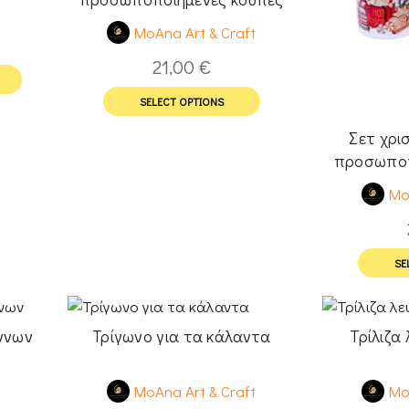
t
Mr and Mrs νονοί
MoAna Art & Craft
21,00
€
SELECT OPTIONS
Σετ χρι
προσωποπ
Mo
SE
έννων
Τρίγωνο για τα κάλαντα
Τρίλιζα
t
MoAna Art & Craft
Mo