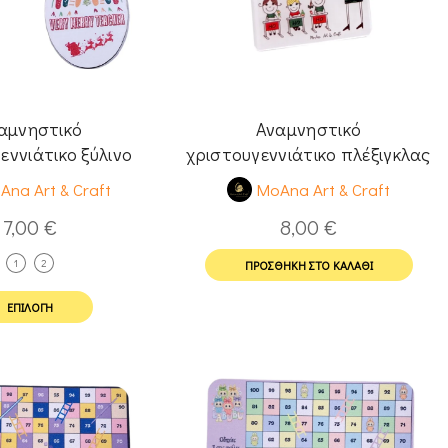
αμνηστικό
Αναμνηστικό
εννιάτικο ξύλινο
χριστουγεννιάτικο πλέξιγκλας
ι για δασκάλους
σουβέρ για δασκάλα
Ana Art & Craft
MoAna Art & Craft
7,00
€
8,00
€
1
2
ΠΡΟΣΘΉΚΗ ΣΤΟ ΚΑΛΆΘΙ
ΕΠΙΛΟΓΉ