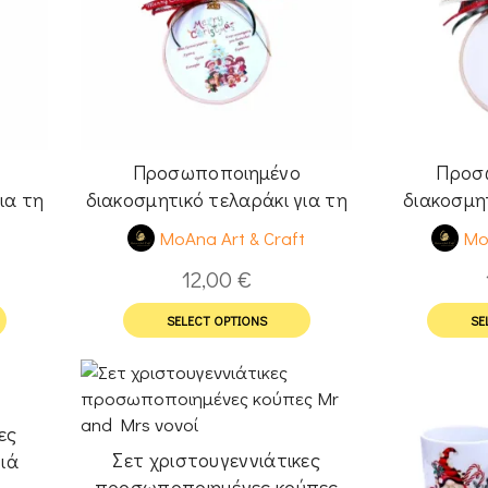
Προσωποποιημένο
Προσ
ια τη
διακοσμητικό τελαράκι για τη
διακοσμητ
δασκάλα Νο2
τον παπ
t
MoAna Art & Craft
Mo
12,00
€
SELECT OPTIONS
SE
ες
Σετ χριστουγεννιάτικες
ιά
προσωποποιημένες κούπες