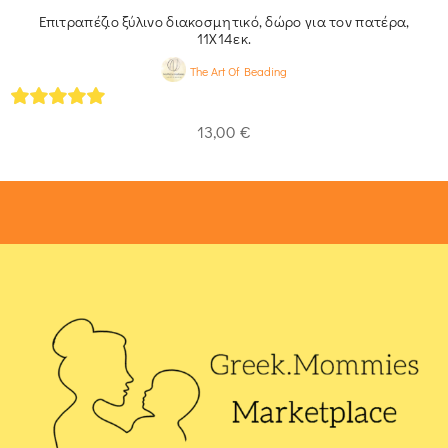
Επιτραπέζιο ξύλινο διακοσμητικό, δώρο για τον πατέρα,
11Χ14εκ.
The Art Of Beading
4.93
out of 5
13,00
€