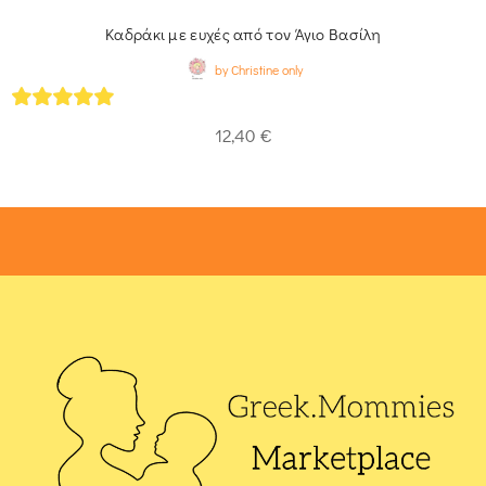
Καδράκι με ευχές από τον Άγιο Βασίλη
by Christine only
5
out of 5
12,40
€