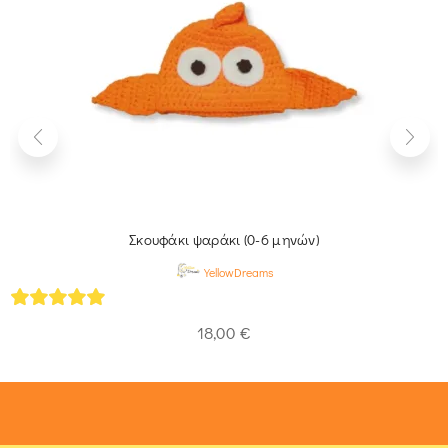
Σκουφάκι ψαράκι (0-6 μηνών)
YellowDreams
5
out of 5
18,00
€