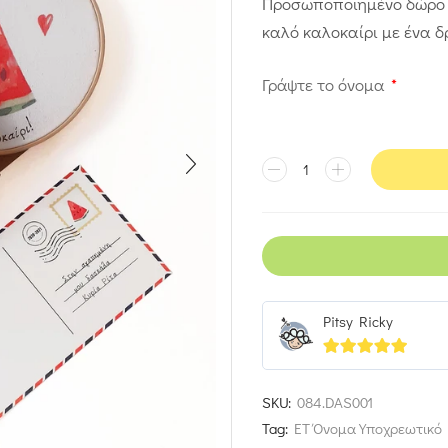
Προσωποποιημένο δώρο γ
καλό καλοκαίρι με ένα δ
Γράψτε το όνομα
*
Pitsy Ricky
5
out of 5
SKU:
084.DAS001
Tag:
ΕΤ Όνομα Υποχρεωτικό