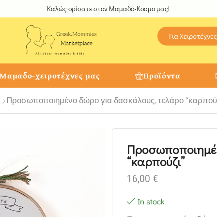
Καλώς ορίσατε στον Μαμαδό-Κοσμο μας!
Για Χειροτέχνες
 Μαμαδο-χειροτέχνες μας
Προϊόντα
Προσωποποιημένο δώρο για δασκάλους, τελάρο “καρπού
Προσωποποιημέν
“καρπούζι”
16,00
€
In stock