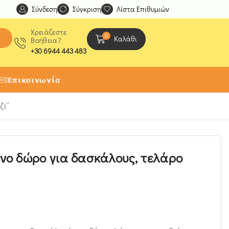
Σύνδεση
Ανακαλύψτε μοναδικές δημιουργίες από τους Χειροτέχ
Σύγκριση
Λίστα Επιθυμιών
Χρειάζεστε
0
Καλάθι
Βοήθεια?
+30 6944 443 483
Επικοινωνία
ζι”
ο δώρο για δασκάλους, τελάρο