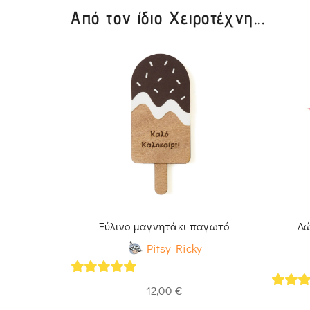
Από τον ίδιο Χειροτέχνη...
ιωματάριο
Ξύλινο μαγνητάκι παγωτό
Δώ
ονάδα
Pitsy Ricky
y
5
out of 5
12,00
€
5
out 