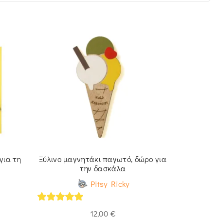
για τη
Ξύλινο μαγνητάκι παγωτό, δώρο για
Προσωποπ
την δασκάλα
για 
Pitsy Ricky
5
out of 5
5
out of 
12,00
€