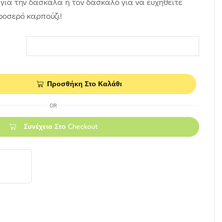
ια την δασκάλα ή τον δάσκαλό για να ευχηθείτε
ροσερό καρπούζι!
Προσθήκη Στο Καλάθι
OR
Συνέχεια Στο Checkout