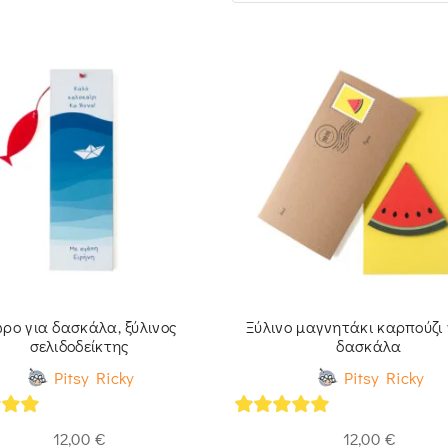
ρο για δασκάλα, ξύλινος
Ξύλινο μαγνητάκι καρπούζι 
σελιδοδείκτης
δασκάλα
Pitsy Ricky
Pitsy Ricky
of 5
5
out of 5
12,00
€
12,00
€