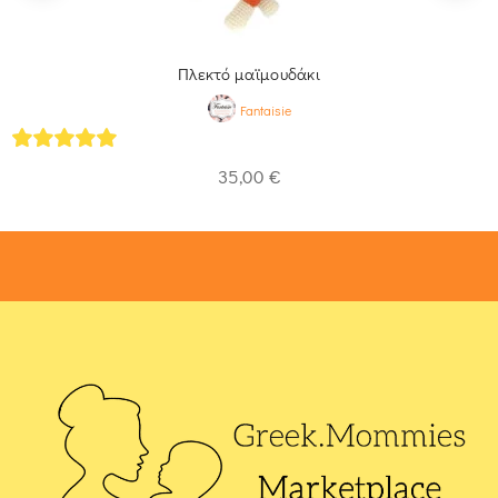
Πλεκτό μαϊμουδάκι
Fantaisie
5
out of 5
35,00
€