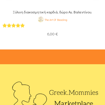
Ξύλινη διακοσμητική καρδιά, δώρο Αγ. Βαλεντίνου.
The Art Of Beading
4.93
out of 5
6,00
€