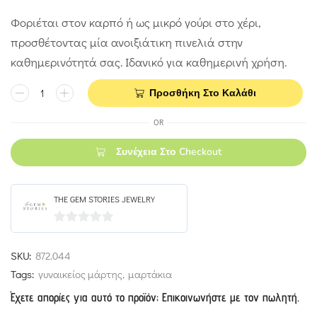
Φοριέται στον καρπό ή ως μικρό γούρι στο χέρι,
προσθέτοντας μία ανοιξιάτικη πινελιά στην
καθημερινότητά σας. Ιδανικό για καθημερινή χρήση.
Προσθήκη Στο Καλάθι
OR
Συνέχεια Στο Checkout
THE GEM STORIES JEWELRY
0
out
SKU:
872.044
of
Tags:
γυναικείος μάρτης
,
μαρτάκια
5
Έχετε απορίες για αυτό το προϊόν; Επικοινωνήστε με τον πωλητή.