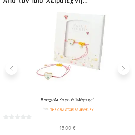
Από τον ίδιο Χειροτέχνη...
Βραχιόλι Καρδιά “Μάρτης”
THE GEM STORIES JEWELRY
0
15,00
€
out