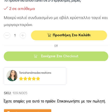
Το προϊόν θα αποσταλεί σε 2-3 εργάσιμες μέρες
2 σε απόθεμα
Μακρύ κολιέ συνδυασμένο με οβάλ κρύσταλλο ταγιέ και
μαργαριταράκι
Προσθήκη Στο Καλάθι
OR
Συνέχεια Στο Checkout
Toniahandmadecreations
5
out of 5
SKU:
109.N005
Έχετε απορίες για αυτό το προϊόν; Επικοινωνήστε με τον πωλητή.