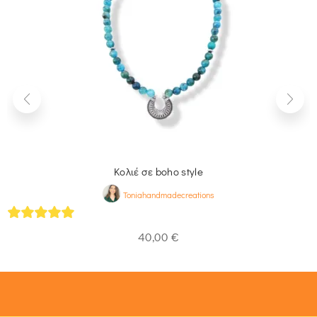
Kολιέ σε boho style
Toniahandmadecreations
5
out of 5
40,00
€