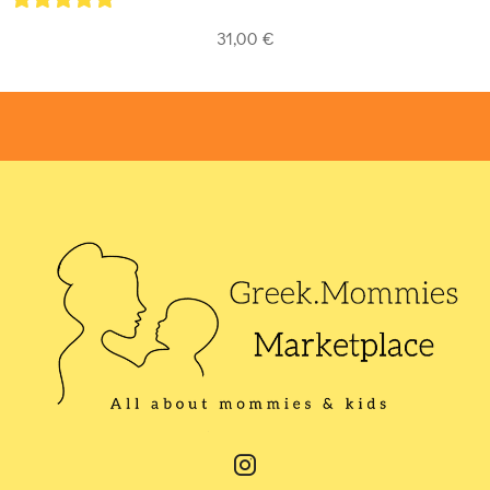
5
out of 5
31,00
€