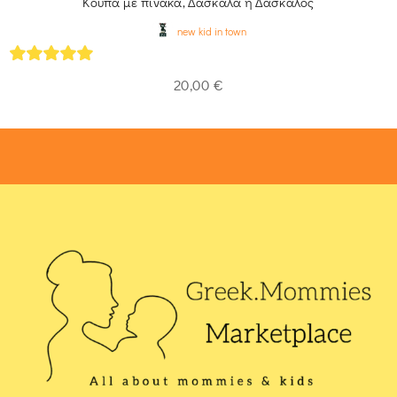
Κούπα με πίνακα, Δασκάλα ή Δάσκαλος
new kid in town
5
out of 5
20,00
€