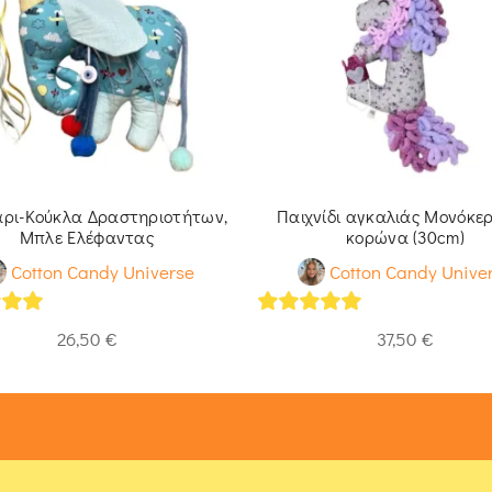
άρι-Κούκλα Δραστηριοτήτων,
Παιχνίδι αγκαλιάς Μονόκερ
Μπλε Ελέφαντας
κορώνα (30cm)
Cotton Candy Universe
Cotton Candy Unive
of 5
5
out of 5
26,50
€
37,50
€