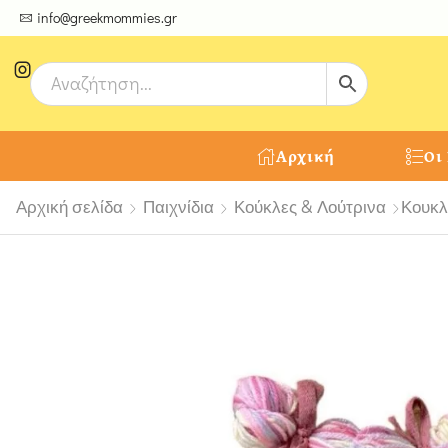
ψτε μοναδικές δημιουργίες από τους Χειροτέχνες μας!
info@greekmommies.gr
Αρχική
Οι
Αρχική σελίδα
Παιχνίδια
Κούκλες & Λούτρινα
Κουκλ