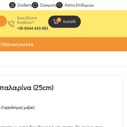
Σύνδεση
Ανακαλύψτε μοναδικές δημιουργίες από τους Χειροτέχ
Σύγκριση
Λίστα Επιθυμιών
Χρειάζεστε
0
Καλάθι
Βοήθεια?
+30 6944 443 483
Επικοινωνία
μπαλαρίνα (25cm)
-3 εργάσιμες μέρες
ατοστών, από βαμβακερό κάμποτο. Τα ρούχα της