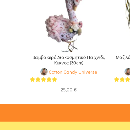
Προβατάκι
Βαμβακερό Διακοσμητικό Παιχνίδι,
Μαξιλ
Κύκνος (30cm)
iverse
Cotton Candy Universe
5
out of 5
5
out 
25,00
€