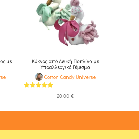
ος με
Κύκνος από Λευκή Ποπλίνα με
Μαξιλά
Υποαλλεργικό Γέμισμα
Μον
rse
Cotton Candy Universe
Co
5
out of 5
5
out of 
20,00
€