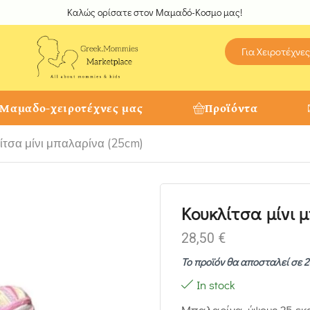
Καλώς ορίσατε στον Μαμαδό-Κοσμο μας!
Για Χειροτέχνες
 Μαμαδο-χειροτέχνες μας
Προϊόντα
ίτσα μίνι μπαλαρίνα (25cm)
Κουκλίτσα μίνι 
28,50
€
Το προϊόν θα αποσταλεί σε 2
In stock
Μπαλαρίνα, ύψους 25 εκ