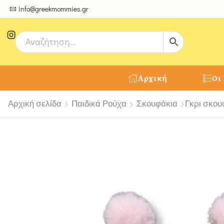
ψτε μοναδικές δημιουργίες από τους Χειροτέχνες μας!
info@greekmommies.gr
Αρχική
Οι
Αρχική σελίδα
Παιδικά Ρούχα
Σκουφάκια
Γκρι σκου