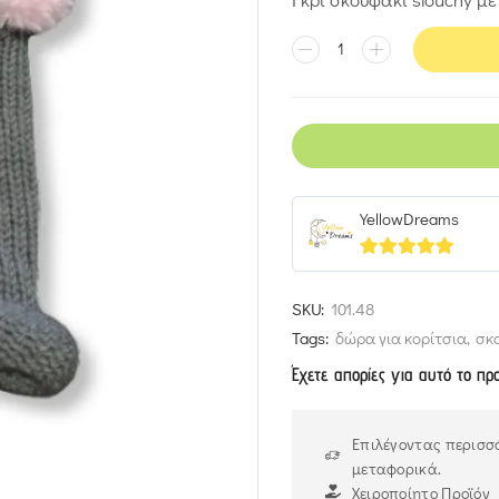
YellowDreams
5
out of 5
SKU:
101.48
Tags:
δώρα για κορίτσια
,
σκ
Έχετε απορίες για αυτό το πρ
Επιλέγοντας περισσό
μεταφορικά.
Χειροποίητο Προϊόν