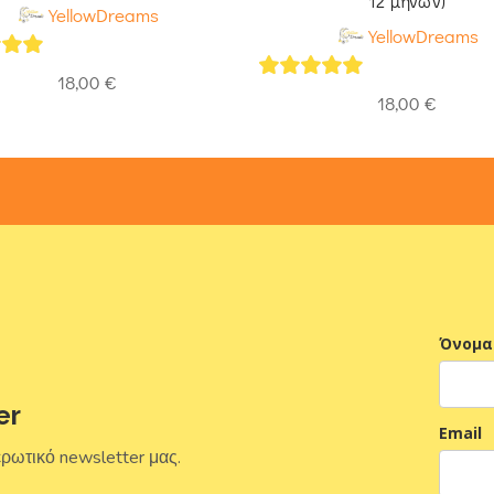
12 μηνών)
YellowDreams
YellowDreams
of 5
18,00
€
5
out of 5
18,00
€
Όνομα
er
Email
ερωτικό newsletter μας.