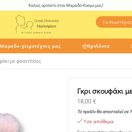
Καλώς ορίσατε στον Μαμαδό-Κοσμο μας!
Για Χειροτέχνες
 Μαμαδο-χειροτέχνες μας
Προϊόντα
φάκι με φουντίτσες
Γκρι σκουφάκι μ
18,00
€
Το προϊόν θα αποσταλεί σε 1
1 σε απόθεμα
Γκρι σκουφάκι slouchy μ