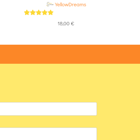
YellowDreams
5
out of 5
5
out of 
18,00
€