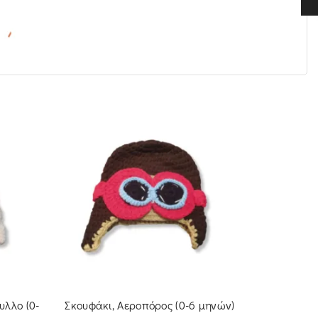
υλλο (0-
Σκουφάκι, Αεροπόρος (0-6 μηνών)
Σκ