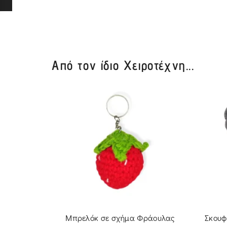
Από τον ίδιο Χειροτέχνη...
τικίνα
Μπρελόκ σε σχήμα Φράουλας
Σκουφ