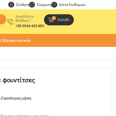
Σύνδεση
Ανακαλύψτε μοναδικές δημιουργίες από τους Χειροτέχ
Σύγκριση
Λίστα Επιθυμιών
Χρειάζεστε
0
Καλάθι
Βοήθεια?
+30 6944 443 483
Επικοινωνία
ε φουντίτσες
-2 εργάσιμες μέρες.
ε δύο φουντίτσες pom pom.