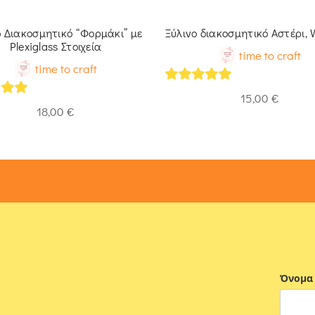
ο Διακοσμητικό “Φορμάκι” με
Ξύλινο διακοσμητικό Αστέρι,
Plexiglass Στοιχεία
time to craft
time to craft
5
out of 5
15,00
€
of 5
18,00
€
Όνομα