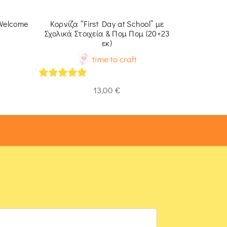
 Welcome
Κορνίζα “First Day at School” με
Ροζ Ξύλιν
Σχολικά Στοιχεία & Πομ Πομ (20×23
το
εκ)
time to craft
5
out of 
5
out of 5
13,00
€