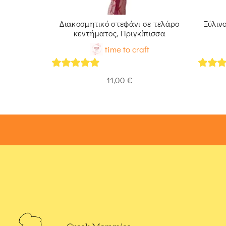
 Ξύλινη
Διακοσμητικό στεφάνι σε τελάρο
Ξύλιν
κεντήματος, Πριγκίπισσα
t
time to craft
5
out of 5
5
out 
11,00
€