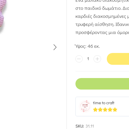
στο παιδικό δωμάτιο. Δι
καρδιές διακοσμημένες μ
τρυφερή αίσθηση. Ιδανικ
προσφέροντας μια όμορφη
Ύψος: 46 εκ.
time to craft
5
out of 5
SKU:
31.11