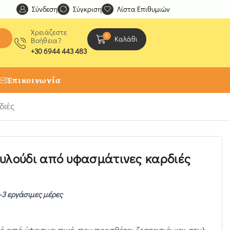
Σύνδεση
Ανακαλύψτε μοναδικές δημιουργίες από τους Χειροτέχ
Σύγκριση
Λίστα Επιθυμιών
Χρειάζεστε
0
Καλάθι
Βοήθεια?
+30 6944 443 483
Επικοινωνία
διές
υλούδι από υφασμάτινες καρδιές
-3 εργάσιμες μέρες
ό από ύφασμα πικέ, που προσθέτει ζεστασιά και στυλ