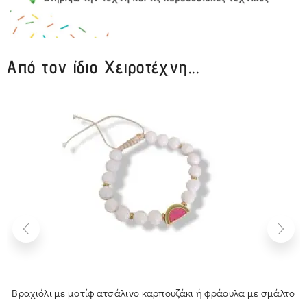
Από τον ίδιο Χειροτέχνη...
Βραχιόλι με μοτίφ ατσάλινο καρπουζάκι ή φράουλα με σμάλτο