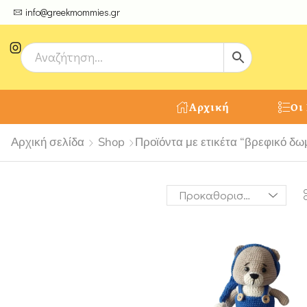
ψτε μοναδικές δημιουργίες από τους Χειροτέχνες μας!
info@greekmommies.gr
Αρχική
Οι
Αρχική σελίδα
Shop
Προϊόντα με ετικέτα “βρεφικό δω