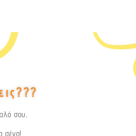
εις???
υαλό σου,
α σένα!