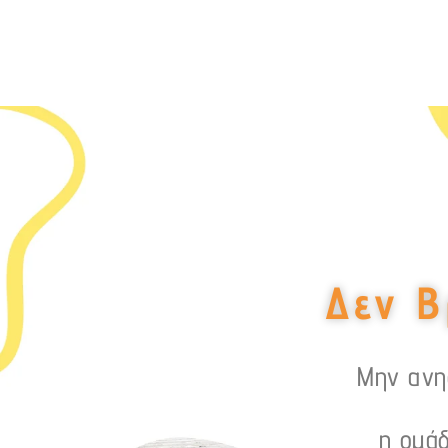
Δεν Β
Μην ανησ
η ομάδ