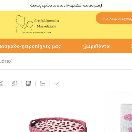
Καλώς ορίσατε στον Μαμαδό-Κοσμο μας!
Για Χειροτέχνε
 Μαμαδο-χειροτέχνες μας
Προϊόντα
μάτιο”