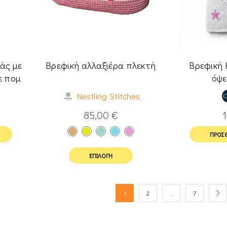
άς με
Βρεφική αλλαξιέρα πλεκτή
Βρεφική 
ε πομ
όψε
Nestling Stitches
85,00
€
ΠΡΟΣΘ
ΕΠΙΛΟΓΉ
1
2
…
7