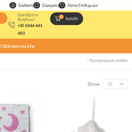
Σύνδεση
Ανακαλύψτε μοναδικές δημιουργίες από τους Χειροτέχ
Σύγκριση
Λίστα Επιθυμιών
Χρειάζεστε
0
ς
Καλάθι
Βοήθεια?
+30 6944 443
483
Επικοινωνία
Προηγούμενη σελίδα
Show