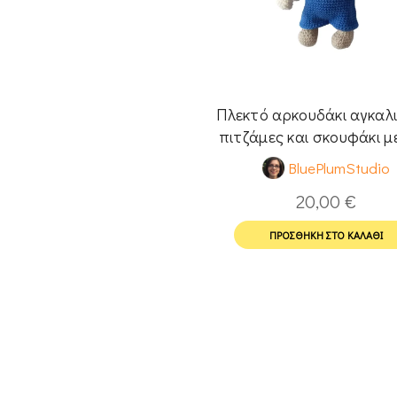
Πλεκτό αρκουδάκι αγκαλι
πιτζάμες και σκουφάκι μ
πομ
BluePlumStudio
20,00
€
ΠΡΟΣΘΉΚΗ ΣΤΟ ΚΑΛΆΘΙ