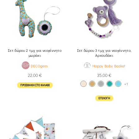
Σετ δώρου 2 τμχ για νεογέννητο
Σετ δώρου 3 τμχ για νεογέννητο,
μωράκι
Αρκουδάκι
DECOgem
Happy Baby Basket
22,00
€
35,00
€
+1
ΠΡΟΣΘΉΚΗ ΣΤΟ ΚΑΛΆΘΙ
ΕΠΙΛΟΓΉ