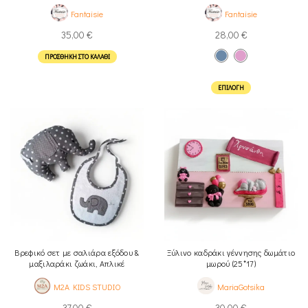
Fantaisie
Fantaisie
35,00
€
28,00
€
ΠΡΟΣΘΉΚΗ ΣΤΟ ΚΑΛΆΘΙ
ΕΠΙΛΟΓΉ
Βρεφικό σετ με σαλιάρα εξόδου &
Ξύλινο καδράκι γέννησης δωμάτιο
μαξιλαράκι ζωάκι, Απλικέ
μωρού (25*17)
ελεφαντάκι
M2A KIDS STUDIO
MariaGotsika
37,00
€
30,00
€