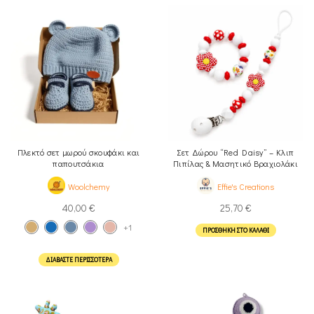
Πλεκτό σετ μωρού σκουφάκι και
Σετ Δώρου “Red Daisy” – Κλιπ
παπουτσάκια
Πιπίλας & Μασητικό Βραχιολάκι
Woolchemy
Effie's Creations
40,00
€
25,70
€
+1
ΠΡΟΣΘΉΚΗ ΣΤΟ ΚΑΛΆΘΙ
ΔΙΑΒΆΣΤΕ ΠΕΡΙΣΣΌΤΕΡΑ