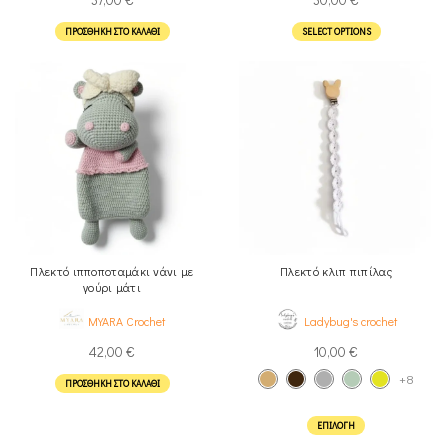
ΠΡΟΣΘΉΚΗ ΣΤΟ ΚΑΛΆΘΙ
SELECT OPTIONS
Πλεκτό ιπποποταμάκι νάνι με
Πλεκτό κλιπ πιπίλας
γούρι μάτι
MYARA Crochet
Ladybug's crochet
42,00
€
10,00
€
+8
ΠΡΟΣΘΉΚΗ ΣΤΟ ΚΑΛΆΘΙ
ΕΠΙΛΟΓΉ