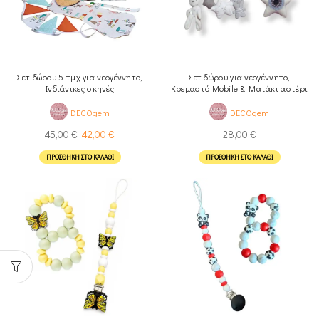
Σετ δώρου 5 τμχ για νεογέννητο,
Σετ δώρου για νεογέννητο,
Ινδιάνικες σκηνές
Κρεμαστό Mobile & Mατάκι αστέρι
(2τμχ)
DECOgem
DECOgem
45,00
€
42,00
€
28,00
€
ΠΡΟΣΘΉΚΗ ΣΤΟ ΚΑΛΆΘΙ
ΠΡΟΣΘΉΚΗ ΣΤΟ ΚΑΛΆΘΙ