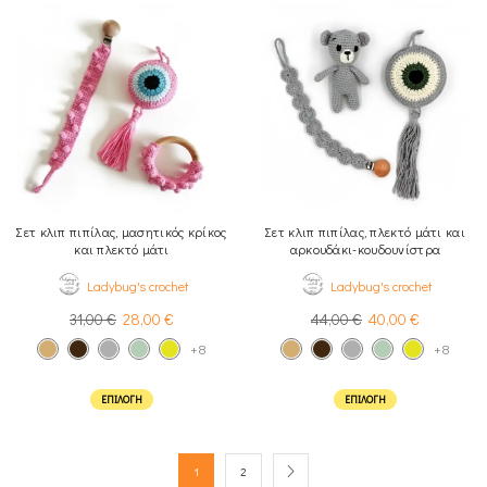
Σετ κλιπ πιπίλας, μασητικός κρίκος
Σετ κλιπ πιπίλας, πλεκτό μάτι και
και πλεκτό μάτι
αρκουδάκι-κουδουνίστρα
Ladybug's crochet
Ladybug's crochet
31,00
€
28,00
€
44,00
€
40,00
€
+8
+8
ΕΠΙΛΟΓΉ
ΕΠΙΛΟΓΉ
1
2