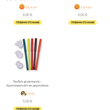
Στολίδια
E & A art
E & A art
6,00
€
6,00
€
ΠΡΟΣΘΉΚΗ ΣΤΟ ΚΑΛΆΘΙ
ΠΡΟΣΘΉΚΗ ΣΤΟ ΚΑΛΆΘΙ
Παιδκή χειροτεχνία –
Χριστουγεννιάτικα μαγνητάκια
FETIX
5,00
€
ΠΡΟΣΘΉΚΗ ΣΤΟ ΚΑΛΆΘΙ