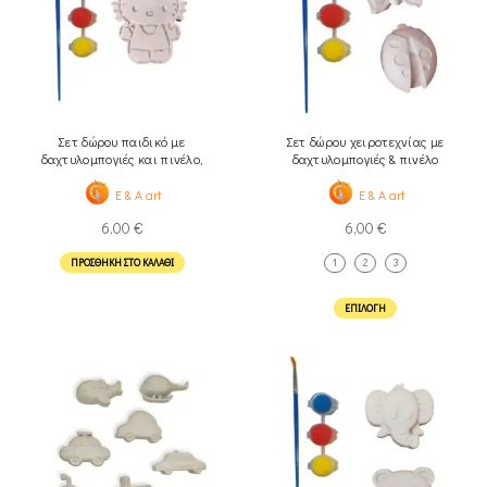
Σετ δώρου παιδικό με
Σετ δώρου χειροτεχνίας με
δαχτυλομπογιές και πινέλο,
δαχτυλομπογιές & πινέλο
Γατούλα
E & A art
E & A art
6,00
€
6,00
€
ΠΡΟΣΘΉΚΗ ΣΤΟ ΚΑΛΆΘΙ
1
2
3
ΕΠΙΛΟΓΉ