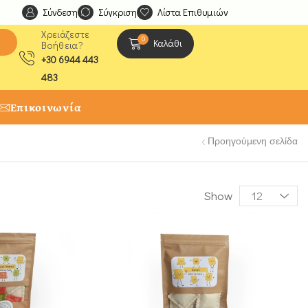
Σύνδεση
Ανακαλύψτε μοναδικές δημιουργίες από τους Χειροτέχ
Σύγκριση
Λίστα Επιθυμιών
Χρειάζεστε
0
ς
Καλάθι
Βοήθεια?
+30 6944 443
483
Επικοινωνία
Προηγούμενη σελίδα
Show