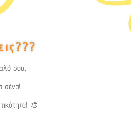
εις???
υαλό σου,
α σένα!
τικότητα! 🎨