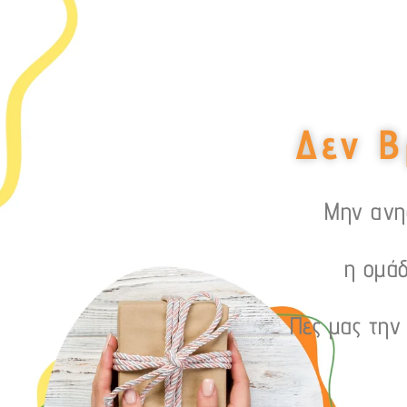
Δεν Β
Μην ανησ
η ομάδ
Πες μας την