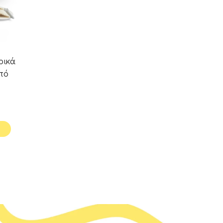
ρικά
από
ay