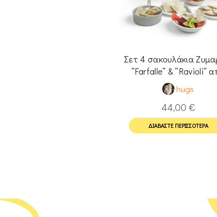
Σετ 4 σακουλάκια Ζυμα
”Farfalle” & ”Ravioli” 
τσόχα για Pretend Pl
hugs
44,00
€
ΔΙΑΒΆΣΤΕ ΠΕΡΙΣΣΌΤΕΡΑ