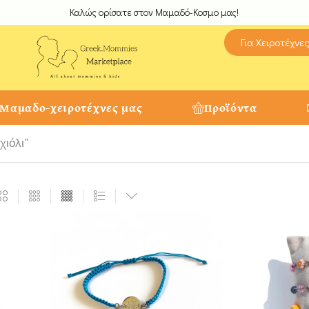
Καλώς ορίσατε στον Μαμαδό-Κοσμο μας!
Για Χειροτέχνε
 Μαμαδο-χειροτέχνες μας
Προϊόντα
χιόλι”