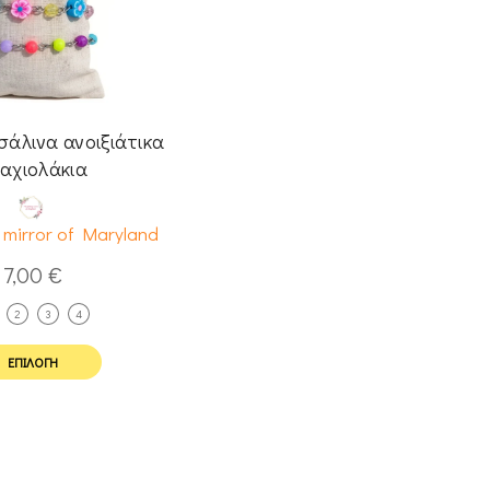
σάλινα ανοιξιάτικα
αχιολάκια
y mirror of Maryland
7,00
€
2
3
4
ΕΠΙΛΟΓΉ