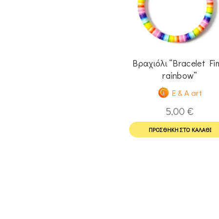
Βραχιόλι “Bracelet Fi
rainbow”
E & A art
5,00
€
ΠΡΟΣΘΉΚΗ ΣΤΟ ΚΑΛΆΘΙ