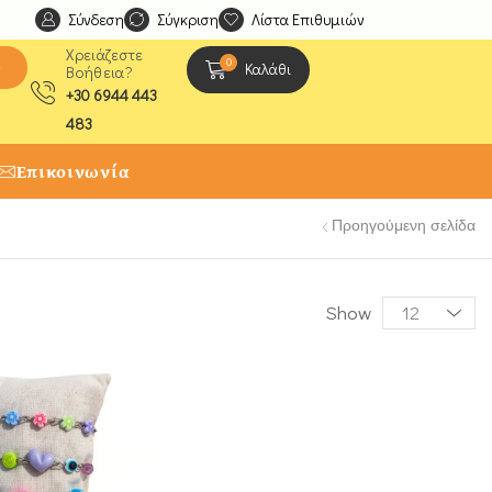
Σύνδεση
Ανακαλύψτε μοναδικές δημιουργίες από τους Χειροτέχ
Σύγκριση
Λίστα Επιθυμιών
Χρειάζεστε
0
ς
Καλάθι
Βοήθεια?
+30 6944 443
483
Επικοινωνία
Προηγούμενη σελίδα
Show