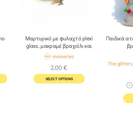
mo
Μαρτυρικό με φυλαχτό plexi
Παιδικά ατ
glass, μακραμέ βραχιόλι και
βρ
μονόγραμμα
momeries
The glitter
2,00
€
SELECT OPTIONS
1