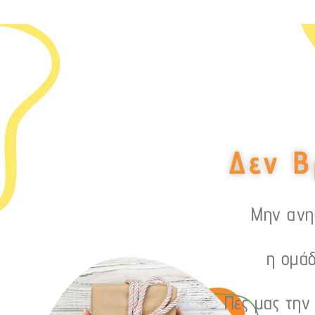
Δεν Β
Μην ανησ
η ομάδ
Πες μας την