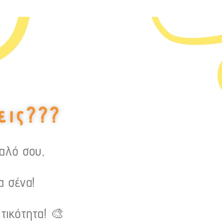
εις???
υαλό σου,
α σένα!
τικότητα! 🎨