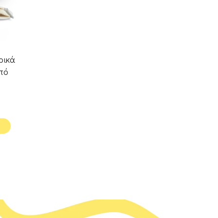
ρικά
από
ay