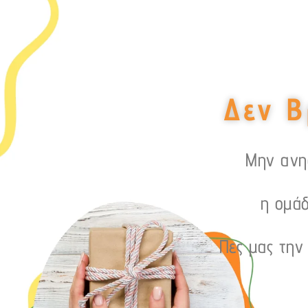
Δεν Β
Μην ανησ
η ομάδ
Πες μας την