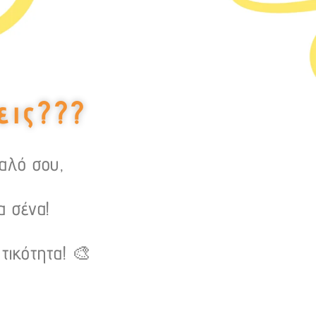
εις???
υαλό σου,
α σένα!
τικότητα! 🎨