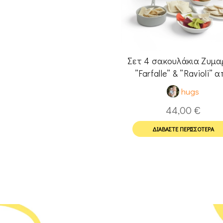
Σετ 4 σακουλάκια Ζυμα
”Farfalle” & ”Ravioli” 
τσόχα για Pretend Pl
hugs
44,00
€
ΔΙΑΒΆΣΤΕ ΠΕΡΙΣΣΌΤΕΡΑ