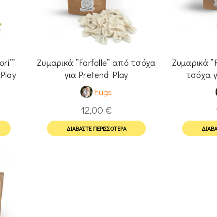
ri”’
Ζυμαρικά ”Farfalle” από τσόχα
Ζυμαρικά ”R
Play
για Pretend Play
τσόχα γ
hugs
12,00
€
ΔΙΑΒΆΣΤΕ ΠΕΡΙΣΣΌΤΕΡΑ
ΔΙΑΒΆ