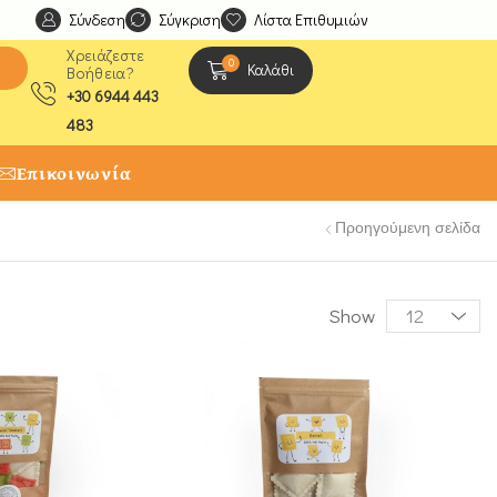
Σύνδεση
Ανακαλύψτε μοναδικές δημιουργίες από τους Χειροτέχ
Σύγκριση
Λίστα Επιθυμιών
Χρειάζεστε
0
ς
Καλάθι
Βοήθεια?
+30 6944 443
483
Επικοινωνία
Προηγούμενη σελίδα
Show