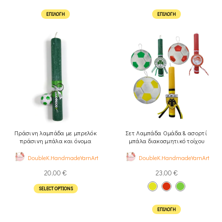
ΕΠΙΛΟΓΉ
ΕΠΙΛΟΓΉ
Πράσινη λαμπάδα με μπρελόκ
Σετ Λαμπάδα Oμάδα & ασορτί
πράσινη μπάλα και όνομα
μπάλα διακοσμητικό τοίχου
DoubleK.HandmadeYarnArt
DoubleK.HandmadeYarnArt
20,00
€
23,00
€
SELECT OPTIONS
ΕΠΙΛΟΓΉ