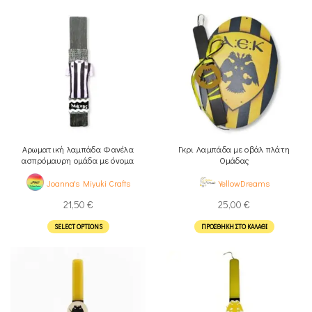
Αρωματική λαμπάδα Φανέλα
Γκρι Λαμπάδα με οβάλ πλάτη
ασπρόμαυρη ομάδα με όνομα
Ομάδας
Joanna's Miyuki Crafts
YellowDreams
21,50
€
25,00
€
SELECT OPTIONS
ΠΡΟΣΘΉΚΗ ΣΤΟ ΚΑΛΆΘΙ