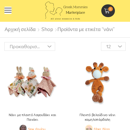
0
Αρχική σελίδα
Shop
Προϊόντα με ετικέτα “νάνι”
Νάνι με πλεκτό Λαγουδάκι και
Πλεκτό βελούδινο νάνι
Πανάκι
καμηλοπάρδαλη
Sew rloulou
Fiber Bliss