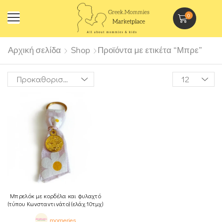
0
Αρχική σελίδα
Shop
Προϊόντα με ετικέτα “Μπρε”
Μπρελόκ με κορδέλα και φυλαχτό
(τύπου Κωνσταντινάτο) (ελάχ.10τμχ)
momeries