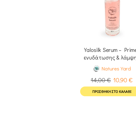
Yalosilk Serum – Prim
ενυδάτωσης & λάμψ
προσώπου 30ml
Natures Yard
14,00
€
10,90
€
ΠΡΟΣΘΉΚΗ ΣΤΟ ΚΑΛΆΘΙ