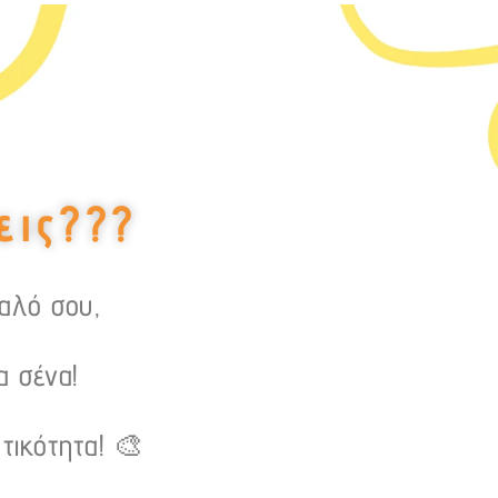
εις???
υαλό σου,
α σένα!
τικότητα! 🎨