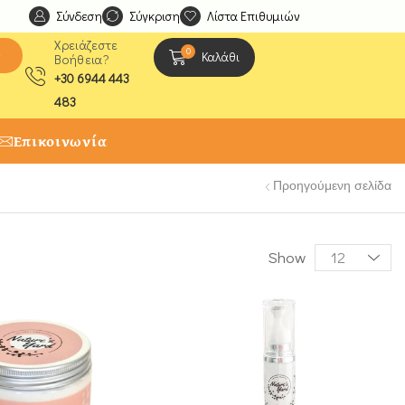
Σύνδεση
Ανακαλύψτε μοναδικές δημιουργίες από τους Χειροτέχ
Σύγκριση
Λίστα Επιθυμιών
Χρειάζεστε
0
ς
Καλάθι
Βοήθεια?
+30 6944 443
483
Επικοινωνία
Προηγούμενη σελίδα
Show