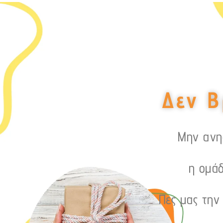
Δεν Β
Μην ανησ
η ομάδ
Πες μας την