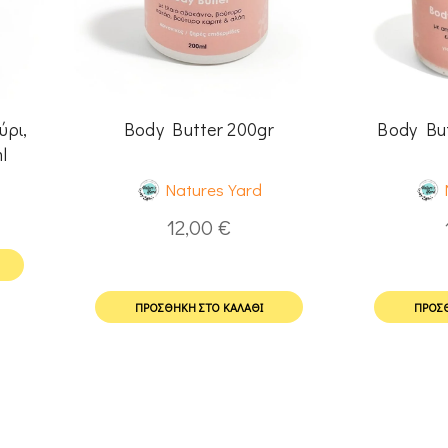
ύρι,
Body Butter 200gr
Body But
l
Natures Yard
12,00
€
ΠΡΟΣΘΉΚΗ ΣΤΟ ΚΑΛΆΘΙ
ΠΡΟΣΘ