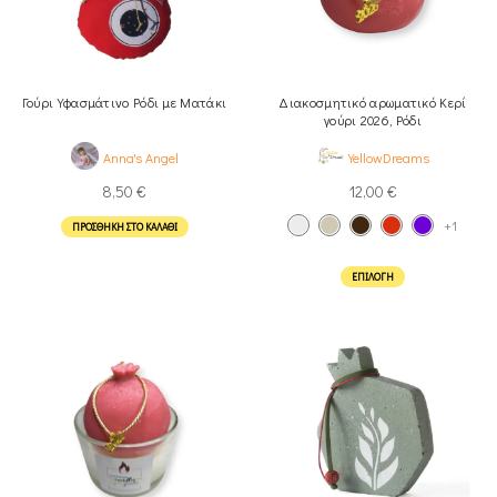
Γούρι Υφασμάτινο Ρόδι με Ματάκι
Διακοσμητικό αρωματικό Κερί
γούρι 2026, Ρόδι
Anna's Angel
YellowDreams
8,50
€
12,00
€
+1
ΠΡΟΣΘΉΚΗ ΣΤΟ ΚΑΛΆΘΙ
ΕΠΙΛΟΓΉ