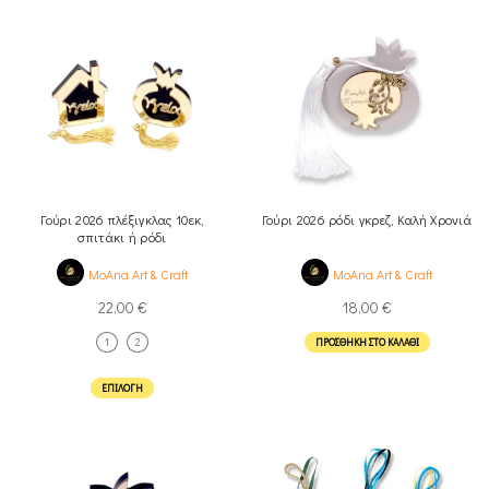
Γούρι 2026 πλέξιγκλας 10εκ,
Γούρι 2026 ρόδι γκρεζ, Καλή Χρονιά
σπιτάκι ή ρόδι
MoAna Art & Craft
MoAna Art & Craft
22,00
€
18,00
€
1
2
ΠΡΟΣΘΉΚΗ ΣΤΟ ΚΑΛΆΘΙ
ΕΠΙΛΟΓΉ