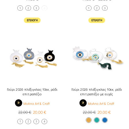
1
2
3
4
1
2
3
ΕΠΙΛΟΓΉ
ΕΠΙΛΟΓΉ
Γούρι 2026 πλέξιγκλας 10εκ, ρόδι
Γούρι 2026 πλέξιγκλας 10εκ, ρόδι
επιτραπέζιο
επιτραπέζιο με ευχές
MoAna Art & Craft
MoAna Art & Craft
22,00
€
20,00
€
22,00
€
20,00
€
1
2
3
4