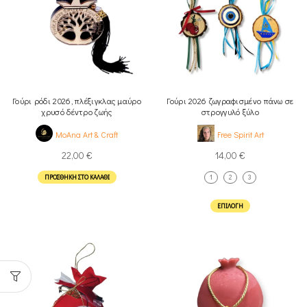
Γούρι ρόδι 2026, πλέξιγκλας μαύρο
Γούρι 2026 ζωγραφισμένο πάνω σε
χρυσό δέντρο ζωής
στρογγυλό ξύλο
MoAna Art & Craft
Free Spirit Art
22,00
€
14,00
€
ΠΡΟΣΘΉΚΗ ΣΤΟ ΚΑΛΆΘΙ
1
2
3
ΕΠΙΛΟΓΉ