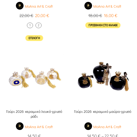
MoAna Art & Craft
MoAna Art & Craft
22,00
€
20,00
€
18,00
€
16,00
€
1
2
ΠΡΟΣΘΉΚΗ ΣΤΟ ΚΑΛΆΘΙ
ΕΠΙΛΟΓΉ
Γούρι 2026 κεραμικό λευκό-χρυσό
Γούρι 2026 κεραμικό μαύρο-χρυσό
ρόδι
MoAna Art & Craft
MoAna Art & Craft
14,50
€
14,50
€
–
22,50
€