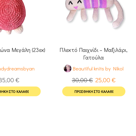
ώνα Μεγάλη (23εκ)
Πλεκτό Παιχνίδι – Μαξιλάρι,
Γατούλα
ndydreamsbyan
Beautiful knits by Nikol
35,00
€
30,00
€
25,00
€
ΉΚΗ ΣΤΟ ΚΑΛΆΘΙ
ΠΡΟΣΘΉΚΗ ΣΤΟ ΚΑΛΆΘΙ