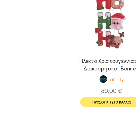
Πλεκτό Χριστουγεννιάτ
Διακοσμητικό ”Banne
HoHoHo
Infinity
80,00
€
ΠΡΟΣΘΉΚΗ ΣΤΟ ΚΑΛΆΘΙ