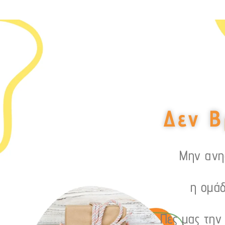
Δεν Β
Μην ανησ
η ομάδ
Πες μας την