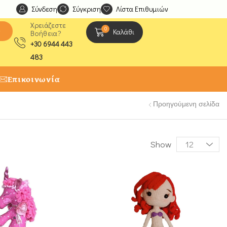
Σύνδεση
Ανακαλύψτε μοναδικές δημιουργίες από τους Χειροτέχ
Σύγκριση
Λίστα Επιθυμιών
Χρειάζεστε
0
ς
Καλάθι
Βοήθεια?
+30 6944 443
483
Επικοινωνία
Προηγούμενη σελίδα
Show