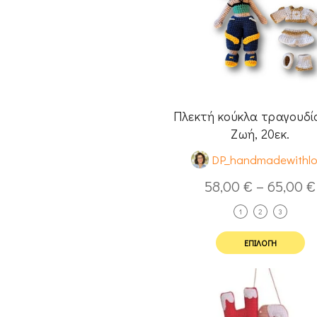
Πλεκτή κούκλα τραγουδί
Ζωή, 20εκ.
DP_handmadewithl
58,00
€
–
65,00
€
1
2
3
ΕΠΙΛΟΓΉ