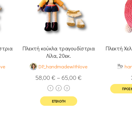
στρια
Πλεκτή κούκλα τραγουδίστρια
Πλεκτή Χελ
Λίλα, 20εκ.
ove
DP_handmadewithlove
ha
58,00
€
–
65,00
€
1
2
3
ΠΡΟΣΘ
ΕΠΙΛΟΓΉ