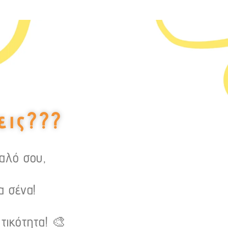
εις???
υαλό σου,
α σένα!
τικότητα! 🎨