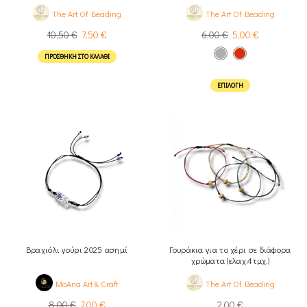
The Art Of Beading
The Art Of Beading
10,50
€
7,50
€
6,00
€
5,00
€
ΠΡΟΣΘΉΚΗ ΣΤΟ ΚΑΛΆΘΙ
ΕΠΙΛΟΓΉ
Βραχιόλι γούρι 2025 ασημί
Γουράκια για το χέρι σε διάφορα
χρώματα (ελαχ.4τμχ.)
MoAna Art & Craft
The Art Of Beading
8,00
€
7,00
€
2,00
€