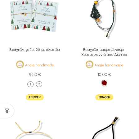
Βραχιόλι γούρι 26 με αλυσίδα
Βραχιόλι μακραμέ γούρι,
Χριστουγεννιάτικο Δέντρο
Angie handmade
Angie handmade
9,50
€
10,00
€
1
2
ΕΠΙΛΟΓΉ
ΕΠΙΛΟΓΉ