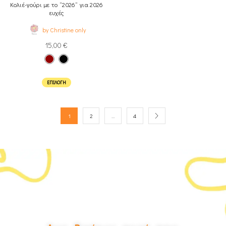
Κολιέ-γούρι με το “2026” για 2026
ευχές
by Christine only
15,00
€
ΕΠΙΛΟΓΉ
1
2
…
4