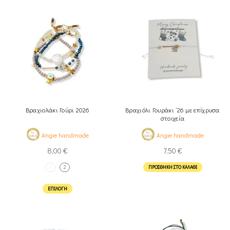
Βραχιολάκι Γούρι 2026
Βραχιόλι Γουράκι ’26 με επίχρυσα
στοιχεία
Angie handmade
Angie handmade
8,00
€
7,50
€
1
2
ΠΡΟΣΘΉΚΗ ΣΤΟ ΚΑΛΆΘΙ
ΕΠΙΛΟΓΉ