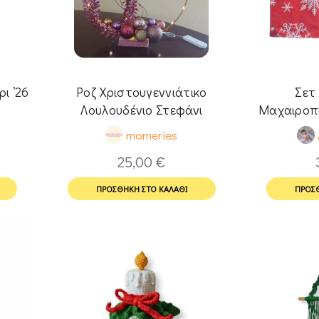
ι ’26
Ροζ Χριστουγεννιάτικο
Σετ
Λουλουδένιο Στεφάνι
Μαχαιροπί
momeries
25,00
€
ΠΡΟΣΘΉΚΗ ΣΤΟ ΚΑΛΆΘΙ
ΠΡΟΣΘ