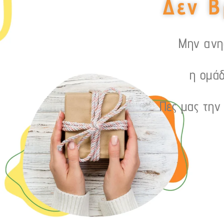
Δεν Β
Μην ανησ
η ομάδ
Πες μας την