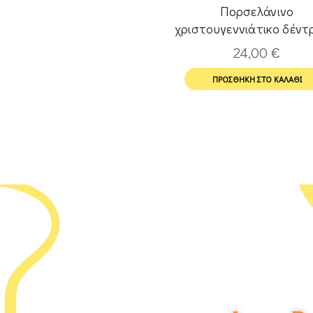
Πορσελάνινο
χριστουγεννιάτικο δέντ
μπάλα και μπορντό κορ
24,00
€
ΠΡΟΣΘΉΚΗ ΣΤΟ ΚΑΛΆΘΙ