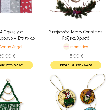
 4 Θήκες για
Στεφανάκι Merry Christmas
ρουνα – Σπιτάκια
Ροζ και Χρυσό
Anna's Angel
momeries
30,00
€
15,00
€
ΉΚΗ ΣΤΟ ΚΑΛΆΘΙ
ΠΡΟΣΘΉΚΗ ΣΤΟ ΚΑΛΆΘΙ