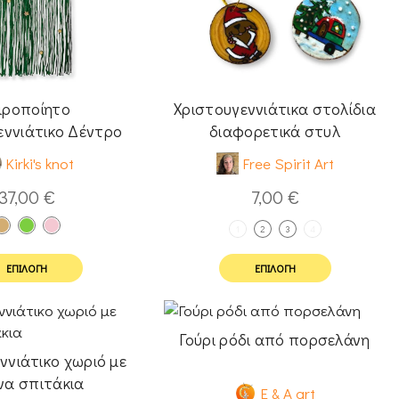
ιροποίητο
Χριστουγεννιάτικα στολίδια
εννιάτικο Δέντρο
διαφορετικά στυλ
Μακραμέ
Kirki's knot
Free Spirit Art
37,00
€
7,00
€
1
2
3
4
ΕΠΙΛΟΓΉ
ΕΠΙΛΟΓΉ
Γούρι ρόδι από πορσελάνη
ννιάτικο χωριό με
να σπιτάκια
E & A art