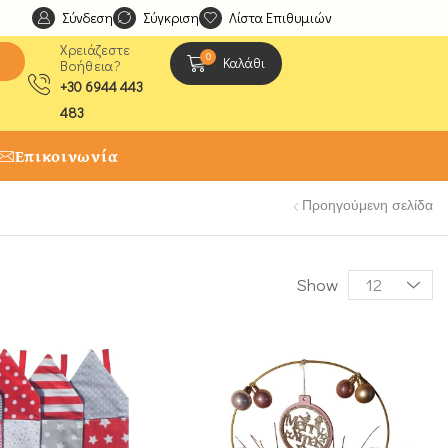
Σύνδεση
Ανακαλύψτε μοναδικές δημιουργίες από τους Χειροτέχ
Σύγκριση
Λίστα Επιθυμιών
Χρειάζεστε
0
ς
Καλάθι
Βοήθεια?
+30 6944 443
483
Επικοινωνία
Προηγούμενη σελίδα
Show