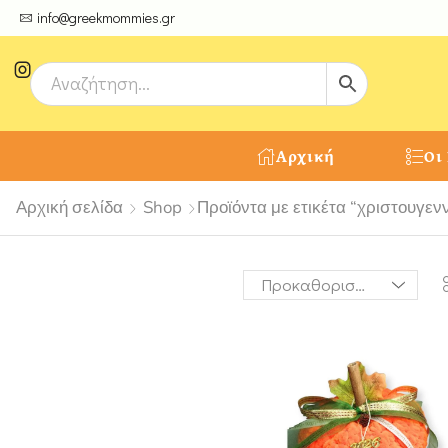
ψτε μοναδικές δημιουργίες από τους Χειροτέχνες μας!
info@greekmommies.gr
Αρχική
Οι
Αρχική σελίδα
Shop
Προϊόντα με ετικέτα “χριστουγενν