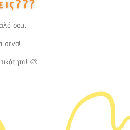
εις???
υαλό σου,
α σένα!
τικότητα! 🎨