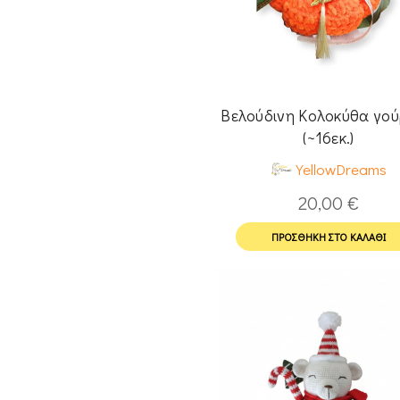
Βελούδινη Κολοκύθα γούρ
(~16εκ.)
YellowDreams
20,00
€
ΠΡΟΣΘΉΚΗ ΣΤΟ ΚΑΛΆΘΙ