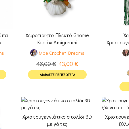
ούπα
Χειροποίητο Πλεκτό Gnome
Χε
ό
Κεράκι Amigurumi
Χριστουγ
ms
Moe Crochet Dreams
48,00
€
43,00
€
ΔΙΑΒΆΣΤΕ ΠΕΡΙΣΣΌΤΕΡΑ
Χριστουγεννιάτικο στολίδι 3D
Χριστουγε
με γάτες
ξύλι