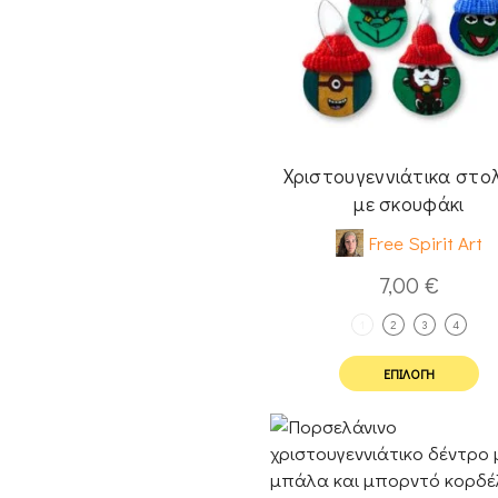
Χριστουγεννιάτικα στολ
με σκουφάκι
Free Spirit Art
7,00
€
1
2
3
4
ΕΠΙΛΟΓΉ