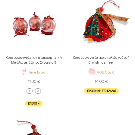
Χριστουγεννιάτικη Διακοσμητική
Χριστουγεννιάτικο στολίδι γούρι ”
Μπάλα με Ξύλινο Στοιχείο &
Christmas tree”
Στεφανάκι
time to craft
VOILA by C
11,00
€
14,00
€
1
2
ΠΡΟΣΘΉΚΗ ΣΤΟ ΚΑΛΆΘΙ
ΕΠΙΛΟΓΉ