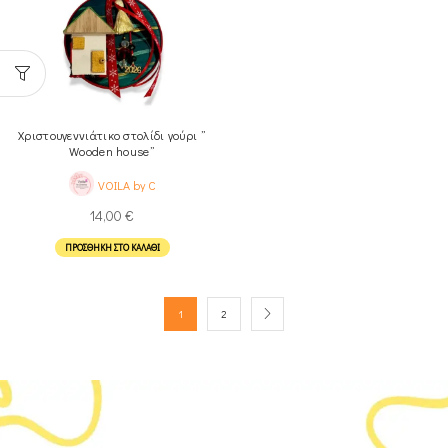
Χριστουγεννιάτικο στολίδι γούρι ”
Wooden house”
VOILA by C
14,00
€
ΠΡΟΣΘΉΚΗ ΣΤΟ ΚΑΛΆΘΙ
1
2